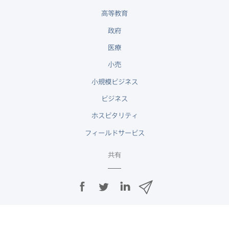
高等教育
政府
医療
小売
小規模ビジネス
ビジネス
ホスピタリティ
フィールドサービス
共有
F
T
L
メ
a
w
i
ー
c
i
n
ル
e
t
k
で
b
t
e