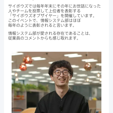
サイボウズでは​毎年年末に​その年に​お世話に​なった​
人や​チームを​投票して​上位者を​表彰する​
「サイボウズオブザイヤー」を​開催しています。​
この​イベントで、​情報システム部は​ほぼ​
毎年のように​表彰されると​言います。
情報システム部が​愛される​存在である​ことは、​
従業員の​コメントからも​感じ取れます。