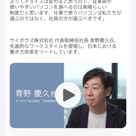
よって​チョイスは​変わると​思うので、​従業員が​
使いやすい​パソコンを​選べるのは​素晴らしい​
制度だと​思います。​仕事で​使う​パソコンは​私たちが​
選ぶのではなく、​社員の​方が​選ぶべきです」
サイボウズ株式会社
代表取締役社長
青野慶久氏。​
先進的な​ワークスタイルを​提唱し、​日本に​おける​
働き方​改革を​リードしています。