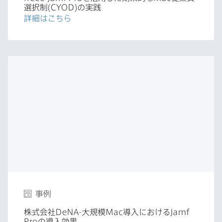
選択制(
CYOD
)の​実践
詳細は​こちら
事例
株式会社
DeNA-
大規模
Mac
導入に​おける
Jamf
Pro
の​導入効果