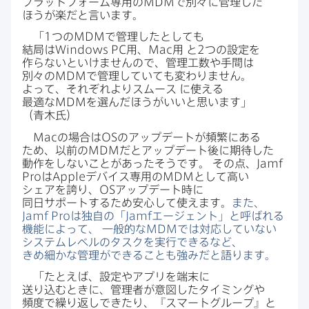
プラットフォーム専用の
MDM
で​別々に​管理した​
ほうが​楽だと​言います。
「
1
つの
MDM
で​管理したとしても​
結局は
Windows PC
用、
Mac
用
と
2
つの​設定を​
作らないと​いけませんので、​管理工数や​手間は​
別々の
MDM
で​管理していても​変わりません。​
よって、​それぞれより​スムース
に​使える​
最適な
MDM
を​選んだ​ほうが​いいと​思います」​
（青木氏）
Mac
の​場合は
OS
の​アップデートが​頻繁に​ある​
ため、​以前の
MDM
だと​アップデート後に​期待した​
動作を​しない​ことが​あったそうです。
その点、
Jamf
Pro
は
Apple
デバイス専用の
MDM
と​して​高い​
シェアを​誇り、
OS
アップデート時に​
同日サポートする​ため安心して​使えます。
また、
Jamf Pro
は​独自の​「
Jamf
エージェント」と​呼ばれる​
機能に​よって、
一般的な
MDM
では​対応していない​
システムレベルの​タスクを​実行できるなど、​
きめ細かな​管理が​できることも​強みだと​語ります。
「たとえば、​設定や​アプリを​端末に​
送り込むときに、​管理者が​意図した​タイミングや​
頻度で​繰り返しできたり、​『スマートグループ』と​