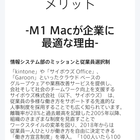
メリット
-M1 Mac
が​企業に​
最適な​理由
-
情報システム部の​ミッションと​従業員選択制
「
kintone
」や​「サイボウズ
Office
」、
「
Garoon
」と​いった​クラウド
ベースの​
グループウェアや​業務改善サービスを​提供し、​
会社そして​社会の​チームワーク向上を​支援する​
サイボウズ株式会社​（以下、​サイボウズ）
は、​
従業員の​多様な​働き方を​サポートする​先進的な​
人事制度を​採用する​ことでも​広く​知られています。​
離職率が
28
%と​過去最高を​記録した
2005
年以降、​
組織の​さまざまな​制度を​見直す​ことで​
ワークスタイルの​変革を​図り、
2018
年からは​
従業員一人​ひとりが​働き方を​自由に​決定できる​
「働き方​宣言制度」を​導入。​「
100
人いたら
100