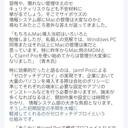
習得や、​慣れない​管理ゆえの​セ
キュリティリスクなども​不安材料に​
挙がるでしょう。​そこで​サイボウズの​
情報システム部に
Mac
の​管理は​大変なのかと​
尋ねてみた​ところ​意外な​答えが​返ってきました。
「もちろん
Mac
導入当初は​いろいろと​
勉強しましたが、​私個人の​見解では、
Windows PC
同等または​それ以上に
Mac
の​管理は​楽だと​
思っています。​特に​昨年から
Mac
用の
MDM
と​
して
Jamf Pro
を​使い​始めてからは​管理が​大変楽に​
なりました」​（青木氏）
特に​効果的だったと​語るのは、
Jamf Pro
に​よる​
「ゼロタッチデプロイ」の​実現です。​企業に​おいて​
大量の​パソコンを​導入する​際は​会社の​ポリシーに​
準じて​それぞれの​端末に​必要な​設定や​アプリの​
インストールなどを​行う​必要が​ありますが、​端末が​
多くなればなる​ほど、​開封作業や​設定には​時間が​
かかり、
情報システム部の​大きな​負担と​なります。
そうした​初期設定の​手間を​大幅に​
軽減してくれるのが​ゼロタッチデプロイと​いう​
仕組みです
。