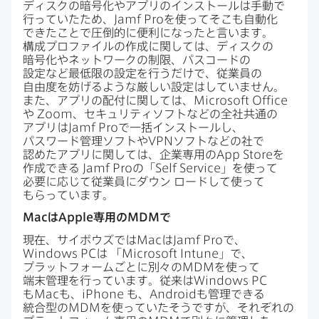
ディスクの​暗号化や​アプリの​インストールは​手動で​
行っていた​ため、
Jamf Pro
を​使って​そこも​自動化​
できた​ことで​圧倒的に​便利に​なったと​言います。
構成プロファイルの​作成に​関しては、​ディスクの​
暗号化や​ネットワークの​制限、​パスコードの​
設定など​最低限の​設定を​行うだけで、​従業員の​
自由度を​妨げるような​厳しい​設定は​していません。​
また、​アプリの​配付に​関しては、
Microsoft Office
や
Zoom
、​セキュリティソフトなどの​全社​共通の​
アプリは
Jamf Pro
で​一括インストールし、​
パスワード管理ソフトや
VPN
ソフトなどの​社で​
認めた​アプリに​関しては、​企業専用の
App Store
を​
作成できる
Jamf Pro
の​「
Self Service
」を​使って​
必要に​応じて​従業員に​ダウン
ロードして​使って​
もらっています。
Mac
は
Apple
専用の
MDM
で
現在、​サイボウズでは
Mac
は
Jamf Pro
で、
Windows PC
は
「
Microsoft Intune
」で、​
プラットフォームごとに​別々の
MDM
を​使って​
端末管理を​行っています。​従来は
Windows PC
も
Mac
も、
iPhone
も、
Android
も​管理できる​
統合型の
MDM
を​使っていた​そうですが、​それぞれの​