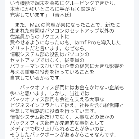
いう​機能で​端末を​柔軟に​グルーピングできたり、​
本当に​かゆい​ところに​手が
届く​設定が​
充実しています」​（青木氏）
また、
Mac
の​管理が​楽に​なった​ことで、​新たに​
生まれた​時間は​パソコンの​セットアップ以外の​
従業員からの​リクエストに​
費やせるようになったのも、
Jamf Pro
を​導入した​
メリットだと​言います。​なぜなら、​
情報システム部の​役割は​パソコンの​
セットアップではなく、​従業員の​
パフォーマンスひいては​企業の​経営に​大きな​影響を​
与える​重要な​役割を​担っている​ことを​
自覚しているからです。
「バックオフィス部​門には​お金を​かけない​企業も​
多いと​思います。​しかし、​当社では​
バックオフィス部​門も​会社を​支える​大事な​
ビジネスインフラと​して​捉え、​社長を​含む経営陣と​
合意して​戦略的に​投資を​行っています。​
情報システム部だけでなく、​人事などの​ほかの​
バックオフィス部​門が​先進的な​事例と​して​
メディアで​取り上げられる​ことが​多いのは、​
そうした​バックボーンが​あるから​こそなんです」​