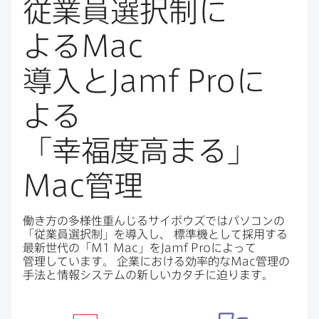
従業員選択制に​
よる
Mac
導入と
Jamf Pro
に​
よる​
「幸福度高まる」
Mac
管理
働き方の​多様性重んじる​サイボウズでは​パソコンの​
「従業員選択制」を​導入し、
標準機と​して​採用する​
最新世代の​「
M1 Mac
」を
Jamf Pro
に​よって​
管理しています。
企業に​おける​効率的な
Mac
管理の​
手法と​情報システムの​新しい​カタチに​迫ります。