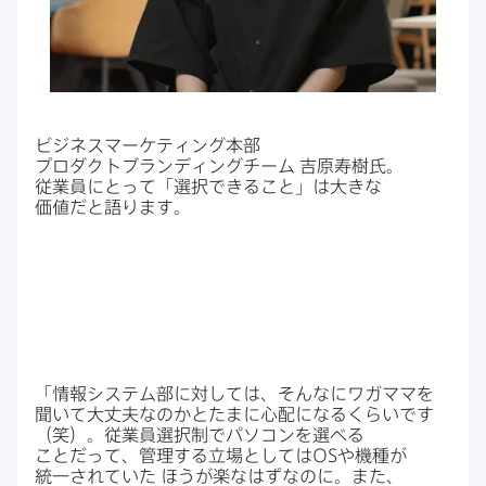
ビジネスマーケティング本部
プロダクトブランディングチーム
吉原寿樹氏。​
従業員に​とって​「選択できる​こと」は​大きな​
価値だと​語ります。
「情報システム部に​対しては、​そんなに​ワガママを​
聞いて​大丈夫なのかと​たまに​心配に​なるくらいです
（笑）。​従業員選択制で​パソコンを​選べる​
ことだって、​管理する​立場と​しては
OS
や​機種が​
統一されていた
ほうが​楽なはずなのに。​また、​