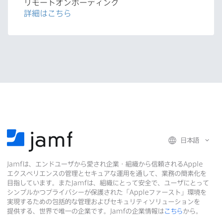
リモートオンボーディング
詳細は​こちら
日本語
Jamf
は、​エンドユーザから​愛され企業・組織から​信頼される
Apple
エクスペリエンスの​管理と​セキュアな​運用を​通して、​業務の​簡素化を​
目指しています。​また
Jamf
は、​組織に​とって​安全で、​ユーザに​とって​
シンプルかつプライバシーが​保護された​「
Apple
ファースト」環境を​
実現する​ための​包括的な​管理および​セキュリティソリューションを​
提供する、​世界で​唯一の​企業です。
Jamf
の​企業情報は
こちら
から。