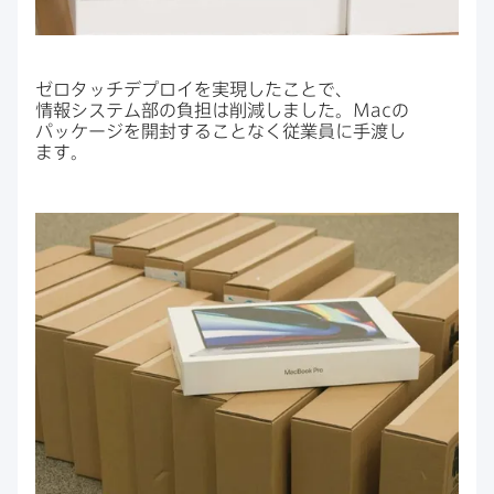
ゼロタッチデプロイを​実現した​ことで、​
情報システム部の​負担は​削減しました。
Mac
の​
パッケージを​開封する​ことなく​従業員に​手渡し
ます。