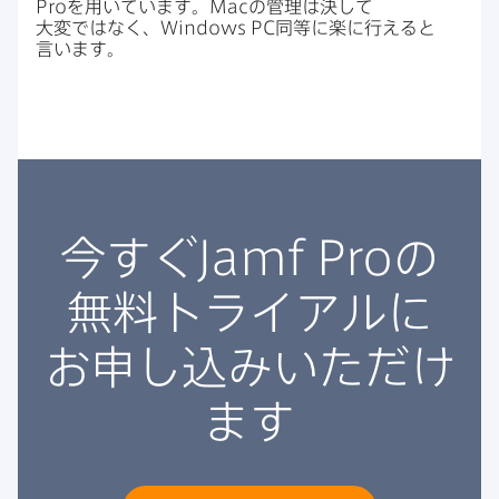
Pro
を​用いています。
Mac
の​管理は​決して​
大変ではなく、
Windows PC
同等に​楽に​行えると​
言います。
今すぐ
Jamf Pro
の​
無料トライアルに​
お申し込みいただけ
ます