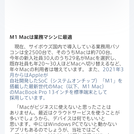
M1 Mac
は​業務マシンに​最適
現在、​サイボウズ国内で​導入している​業務用パソ​
コンは​全
2500
台で、​そのうち
Mac
は​約
700
台。​
今年の​新入社員
30
人の​うち
29
名が
Mac
を​選択し、​
既存社員も​年
20
〜
30
人ほど
Mac
へ​切り​替えるなど、​
年々
Mac
の​利用者は​増えています。
また、
2021
年
3
月からは
Apple
が​
自社開発した
SoC
（システムオンチップ）​「
M1
」を​
搭載した​最新世代の
Mac
（以下、
M1 Mac
）
の
MacBook Pro 13
インチを​標準端末と​して​
採用しています。
「
Mac
が​ビジネスに​使えないと​思った​ことは​
ありません。​最近は​クラウドサービスを​使うことが​
多いでしょうから、​デバイスは​何でも​いいと​
思います。​中には
Windows PC
でないと​動かない​
アプリも​あるのでしょうが、​当社では​ごく​