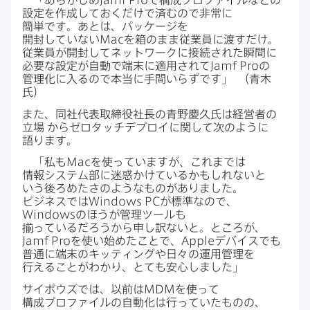
「あらかじめ
Jamf Pro
で​構成プロファイルなどの​
設定を​作成しておくだけで​済むので​非常に​
簡単です。​あとは、​パッケージを​
開封していない
Mac
を​箱のまま​従業員に​渡すだけ。​
従業員が​開封して​ネットワークに​接続された​瞬間に​
必要な​設定が​自動で​端末に​適用されて
Jamf Pro
の​
管理化に​入るので​本当に​手間いらずです」
（青木
氏）
また、​同社代表取締役社長の​青野慶久氏は​経営者の​
立場
から​ゼロタッチデプロイに​関して​次のように​
語ります。
「私も
Mac
を​使っていますが、​これまでは​
情報システム部に​迷惑かけているかもしれないと​
いう​後ろめたさのような​ものが​ありました。​
ビジネスでは
Windows PC
が​標準なので、
Windows
の​ほうが​管理ツールも​
揃っているだろうから​申し訳ないと。​ところが、
Jamf Pro
を​使い​始めた​ことで、
Apple
デバイスでも​
普通に​端末の​キッティングや​日々の​運用管理を​
行える​ことが​わかり、​とても​安心しました」
サイボウズでは、​以前は
MDM
を​使って​
構成プロファイルの​自動化は​行っていた​ものの、​