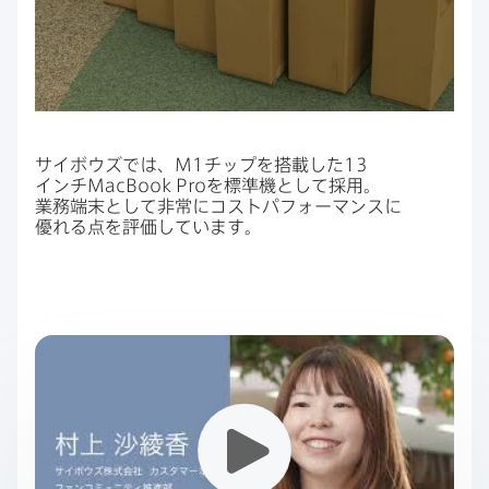
サイボウズでは、
M1
チップを​搭載した
13
インチ
MacBook Pro
を​標準機と​して​採用。​
業務端末と​して​非常に​コストパフォーマンスに​
優れる​点を​評価しています。