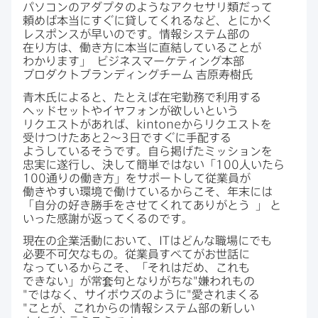
パソコンの​アダプタのような​アクセサリ類だって​
頼めば本当に​すぐに​貸してくれる​など、とにかく​
レスポンスが​早いのです。​情報システム部の​
在り方は、​働き方に​本当に​直結している​ことが​
わかります」
ビジネスマーケティング本部
プロダクトブランディングチーム
吉原寿樹氏
青木氏に​よると、​たとえば​在宅勤務で​利用する​
ヘッドセットや​イヤフォンが​欲しいと​いう​
リクエストが​あれば、
kintone
から​リクエストを​
受けつけた​あと
2
〜
3
日ですぐに​手配する​
ようしている​そうです。​自ら掲げた​ミッションを​
忠実に​遂行し、​決して​簡単ではない​「
100
人いたら
100
通りの​働き方」を​サポートして​従業員が​
働きやすい​環境で​働けているから​こそ、​年末には​
「自分の​好き勝手を​させてくれて​ありがとう
」
と​
いった​感謝が​返ってくるのです。
現在の​企業活動に​おいて、
IT
は​どんな​職場に​でも​
必要不可欠な​もの。​従業員すべてが​お世話に​
なっているから​こそ、​「それは​だめ、​これも​
できない」が​常套句と​なりがちな​"嫌われもの​
"ではなく、​サイボウズのように​"愛されまくる​
"ことが、​これからの​情報システム部の​新しい​