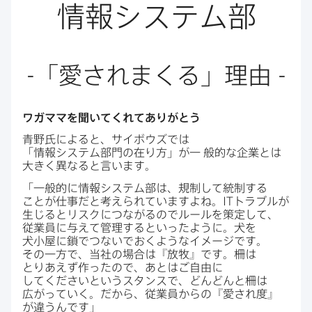
情報システム部
-
「愛されまくる」​理由
-
ワガママを​聞いてくれて​ありがとう
青野氏に​よると、​サイボウズでは​
「情報システム部門の​在り方」が​一
般的な​企業とは​
大きく​異なると​言います。
「一般的に​情報システム部は、​規制して​統制する​
ことが​仕事だと​考えられていますよね。
IT
トラブルが​
生じると​リスクに​つながるので​ルールを​策定して、​
従業員に​与えて​管理すると​いったように。​犬を​
犬小屋に​鎖で​つないで​おくような​イメージです。​
その​一方で、​当社の​場合は​『放牧』です。​柵は​
とりあえず​作ったので、​あとは​ご自由に​
してくださいと​いう​スタンスで、​どんどんと​柵は​
広がっていく。​だから、​従業員からの​『愛され度』
が​違うんです」