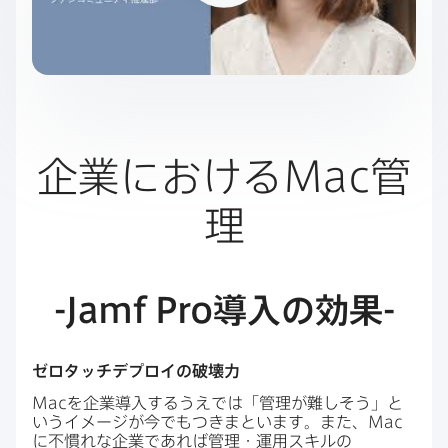
企業に​おける
Mac
管
理
-Jamf Pro
導入の​効果
-
ゼロタッチデプロイの​破壊力
Mac
を​企業導入する​うえでは​「管理が​難しそう」と​
いう​イメージが​今でも​つきまといます。​また、
Mac
に​不慣れな​企業で​あれば​管理・運用スキルの​