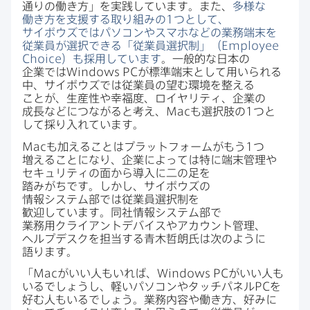
通りの​働き方」を​実践しています。​また、
多様な​
働き方を​支援する​取り組みの
1
つと​して、​
サイボウズでは​パソコンや​スマホなどの​業務端末を​
従業員が​選択できる​「従業員選択制」​（
Employee
Choice
）も​採用しています
。​一般的な​日本の​
企業では
Windows PC
が​標準端末と​して​用いられる​
中、​サイボウズでは​従業員の​望む環境を​整える​
ことが、​生産性や​幸福度、​ロイヤリティ、​企業の​
成長などに​つながると​考え、
Mac
も​選択肢の
1
つと​
して​採り​入れています。
Mac
も​加える​ことは​プラットフォームが​もう
1
つ​
増える​ことに​なり、​企業に​よっては​特に​端末管理や​
セキュリティの​面から​導入に​二の​足を​
踏みがちです。​しかし、​サイボウズの​
情報システム部では​従業員選択制を​
歓迎しています。​同社情報システム部で​
業務用クライアントデバイスや​アカウント管理、​
ヘルプデスクを​担当する​青木哲朗氏は​次のように​
語ります。
「
Mac
が​いい​人も​いれば、
Windows PC
が​いい​人も​
いるでしょうし、​軽い​パソコンや​タッチパネル
PC
を​
好む​人も​いるでしょう。​業務内容や​働き方、​好みに​