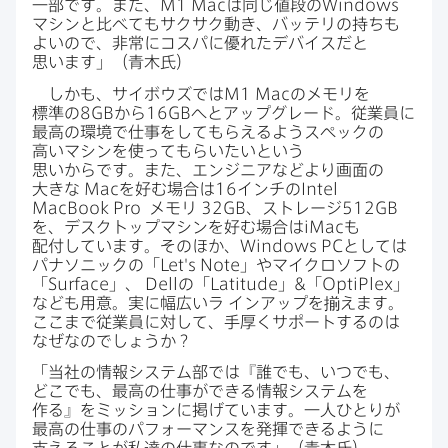
一部です。​また、
M1 Mac
は​同じ​値段の
Windows
マシンと​比べても​サクサク​動き、​バッテリの​持ちも​
よいので、​非常に​コスパに​優れた​デバイスだと​
思います」​（青木氏）
しかも、​サイボウズでは
M1 Mac
の​メモリを​
標準の
8GB
から
16GB
へと​アップグレード。​従業員に​
最高の​環境で​仕事を​して​もらえるようスペックの​
高い​マシンを​使って​もらいたいと​いう​
思いからです。​また、​エンジニアなどより​画面の​
大きな
Mac
を​好む​場合は
16
インチの
Intel
MacBook Pro
メモリ
32GB
、​ストレージ
512GB
を、​デスクトップマシンを​好む​場合は
iMac
も​
配付しています。​その​ほか、
Windows PC
と​しては​
パナソニックの​「
Let's Note
」や​マイクロソフトの​
「
Surface
」、
Dell
の​「
Latitude
」&「
OptiPlex
」
なども​用意。​実に​幅広い​ラ
インアップを​揃えます。​
ここまで​従業員に​対して、​手厚く​サポートするのは​
なぜなのでしょうか？
「当社の​情報システム部では​『誰でも、​いつでも、​
どこでも、​最高の​仕事が​できる​情報システムを​
作る』を​ミッションに​掲げています。​一人​ひとりが​
最高の​仕事の​パフォーマンスを​発揮できるように​