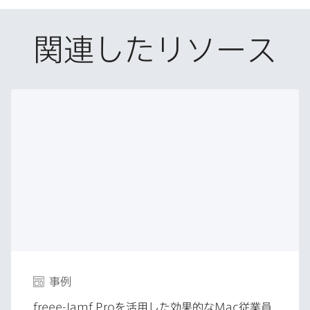
o
e
d
共
o
r
I
有
k
で
n
関連したリソース
で
で
共
共
有
共
有
有
事例
freee-Jamf Pro
を​活用した​効果的な
Mac
従業員