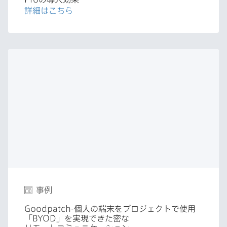
詳細は​こちら
事例
Goodpatch-
個人の​端末を​プロジェクトで​使用​
「
BYOD
」を​実現できた密な​