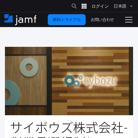
サ
日本語
イ
メ
ト
検
イ
索
お問い合わせ
無料トライアル
ン
ホ
ナ
コ
ー
ビ
ン
ム
ゲ
テ
ー
ン
シ
ツ
ョ
に
ン
を
移
動
切
り
替
え
る
サイボウズ株式会社
-