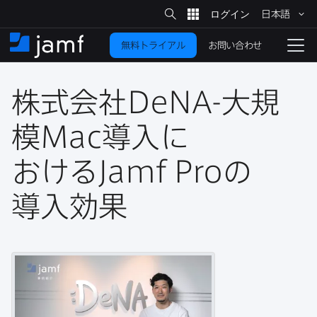
サ
日本語
イ
メ
ト
検
イ
索
お問い合わせ
無料トライアル
ン
ホ
ナ
コ
ー
ビ
ン
ム
ゲ
テ
株式会社
DeNA-
大規
ー
ン
シ
ツ
ョ
模
Mac
導入に​
に
ン
を
おける
Jamf Pro
の​
移
動
切
り
導入効果
替
え
る