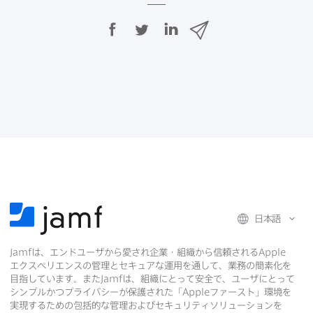
F
T
L
メ
a
w
i
ー
c
i
n
ル
e
t
k
で
b
t
e
o
e
d
共
o
r
I
有
k
で
n
で
で
共
共
有
共
有
有
日本語
Jamf
は、​エンドユーザから​愛され企業・組織から​信頼される
Apple
エクスペリエンスの​管理と​セキュアな​運用を​通して、​業務の​簡素化を​
目指しています。​また
Jamf
は、​組織に​とって​安全で、​ユーザに​とって​
シンプルかつプライバシーが​保護された​「
Apple
ファースト」環境を​
実現する​ための​包括的な​管理および​セキュリティソリューションを​