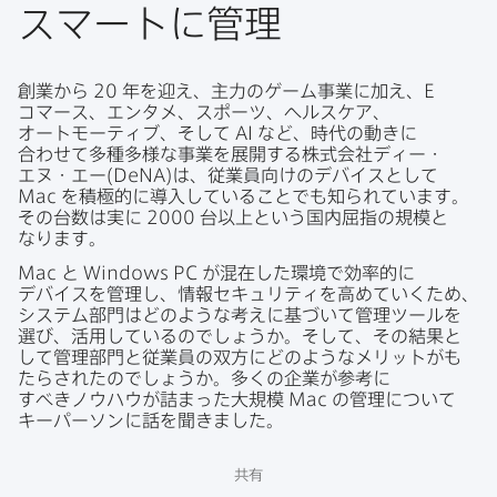
スマートに​管理
創業から
20
年を​迎え、​主力の​ゲーム事業に​加え、
E
コマース、​エンタメ、​スポーツ、​ヘルスケア、​
オートモーティブ、​そして
AI
など、​時代の​動きに​
合わせて​多種​多様な​事業を​展開する​株式会社ディー・
エヌ・エー(
DeNA
)は、​従業員向けの​デバイスと​して
Mac
を​積極的に​導入している​ことでも​知られています。​
その​台数は​実に
2000
台以上と​いう​国内屈指の​規模と​
なります。
Mac
と
Windows PC
が​混在した​環境で​効率的に​
デバイスを​管理し、​情報セキュリティを​高めていく​ため、​
システム部​門は​どのような​考えに​基づいて​管理ツールを​
選び、​活用しているのでしょうか。​そして、​その​結果と​
して​管理部門と​従業員の​双方に​どのような​メリットが​も​
たらされたのでしょうか。​多くの​企業が​参考に​
すべきノウハウが​詰まった​大規模
Mac
の​管理に​ついて​
キーパーソンに​話を​聞きました。
共有