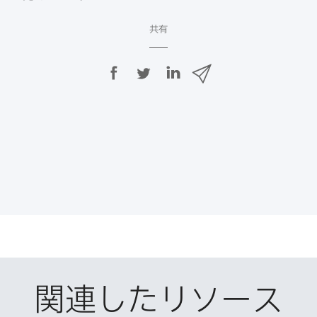
共有
F
T
L
メ
a
w
i
ー
c
i
n
ル
e
t
k
で
b
t
e
o
e
d
共
o
r
I
有
k
で
n
で
で
共
共
有
共
有
有
関連したリソース