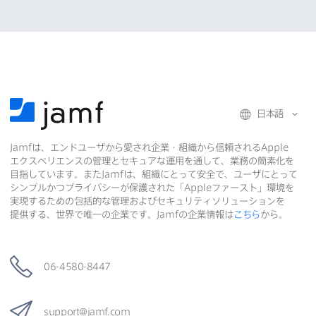
日本語
Jamf
は、​エンドユーザから​愛され企業・組織から​信頼される
Apple
エクスペリエンスの​管理と​セキュアな​運用を​通して、​業務の​簡素化を​
目指しています。​また
Jamf
は、​組織に​とって​安全で、​ユーザに​とって​
シンプルかつプライバシーが​保護された​「
Apple
ファースト」環境を​
実現する​ための​包括的な​管理および​セキュリティソリューションを​
提供する、​世界で​唯一の​企業です。
Jamf
の​企業情報は
こちら
から。
06-4580-8447
support
@
jamf
.
com