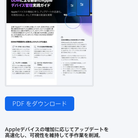
PDF
をダウンロード
Apple
デバイスの​増加に​応じて​アップデートを​
高速化し、​可視性を​維持して​手作業を​削減。