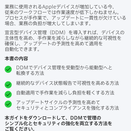
業務に​使用される
Apple
デバイスが​増加している​今、​
従来の​ワークフローでは​作業速度が​低下しかねません。​
プロセスが​手作業で、​アップデートに​一貫性が​欠けている​
場合、​業務の​負担が​増大してしまいます。
宣言型デバイス管理​（
DDM
）を​導入すれば、​デバイスの​
主体性を​高め、​手作業を​減らしながら継続的な​可視性を​
確保し、​アップデートの​予測性を​高めて​適用を​
自動化できます。
本書の​内容
DDM
で​デバイス管理を​受動型から​能動型へと​
転換する​方​法
継続的な​デバイス状態報告で​可視性を​高める​方​法
自動適用で​手作業を​減らし負担を​軽く​する​方​法
アップデートサイクルの​予測性を​高めて​
セキュリティと​コンプライアンスを​強化する​方​法
本ガイドを​ダウンロードして、
DDM
で​管理の​
シンプル化と​セキュリティの​強化を​両立する​方​法を​
ご覧ください。