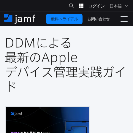
サ
日本語
イ
メ
ト
検
イ
索
お問い合わせ
無料トライアル
ン
ホ
ナ
コ
ー
ビ
ン
ム
ゲ
テ
DDM
に​よる​
ー
ン
シ
ツ
ョ
最新の
Apple
に
ン
を
デバイス管理実践ガイ
移
動
切
り
ド
替
え
る