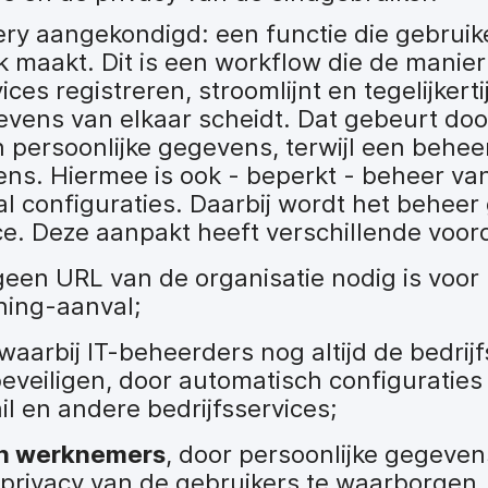
ry aangekondigd: een functie die gebruike
 maakt. Dit is een workflow die de manie
es registreren, stroomlijnt en tegelijkerti
vens van elkaar scheidt. Dat gebeurt doo
n persoonlijke gegevens, terwijl een behee
ns. Hiermee is ook - beperkt - beheer va
al configuraties. Daarbij wordt het behee
ce. Deze aanpakt heeft verschillende voord
geen URL van de organisatie nodig is voor r
hing-aanval;
 waarbij IT-beheerders nog altijd de bedri
veiligen, door automatisch configuraties
il en andere bedrijfsservices;
an werknemers
, door persoonlijke gegeven
privacy van de gebruikers te waarborgen. 