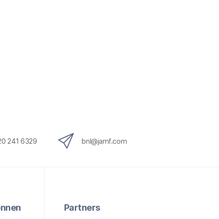
20 241 6329
bnl@jamf.com
onnen
Partners