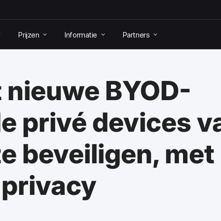
Prijzen
Informatie
Partners
t nieuwe BYOD-
e privé devices v
 beveiligen, met
 privacy