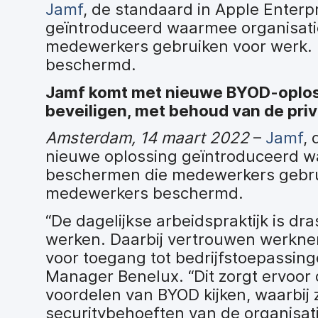
Jamf
, de standaard in Apple Enter
geïntroduceerd waarmee organisati
medewerkers gebruiken voor werk. D
beschermd.
Jamf komt met nieuwe BYOD-oploss
beveiligen, met behoud van de pri
Amsterdam, 14 maart 2022
–
Jamf
,
nieuwe oplossing geïntroduceerd wa
beschermen die medewerkers gebruike
medewerkers beschermd.
“De dagelijkse arbeidspraktijk is d
werken. Daarbij vertrouwen werknem
voor toegang tot bedrijfstoepassing
Manager Benelux. “Dit zorgt ervoor
voordelen van BYOD kijken, waarbij 
securitybehoeften van de organisati