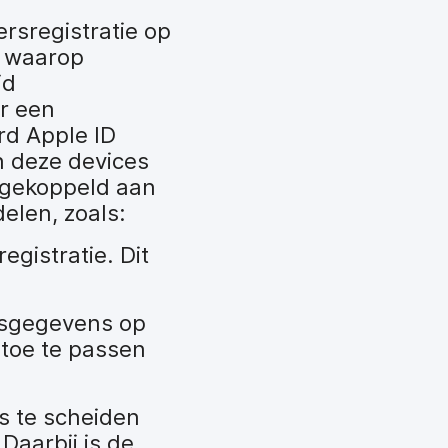
rsregistratie op
r waarop
jd
r een
rd Apple ID
n deze devices
r gekoppeld aan
elen, zoals:
egistratie. Dit
jfsgegevens op
 toe te passen
s te scheiden
Daarbij is de