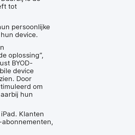
ft tot
hun persoonlijke
 hun device.
en
de oplossing”,
uust BYOD-
bile device
zien. Door
timuleerd om
daarbij hun
 iPad. Klanten
se-abonnementen,