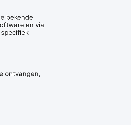
de bekende
software en via
 specifiek
te ontvangen,