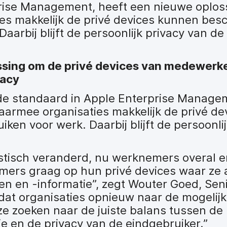
prise Management, heeft een nieuwe oplos
es makkelijk de privé devices kunnen bes
aarbij blijft de persoonlijk privacy van 
ing om de privé devices van medewerke
vacy
 de standaard in Apple Enterprise Manage
armee organisaties makkelijk de privé d
n voor werk. Daarbij blijft de persoonlij
rastisch veranderd, nu werknemers overal e
ers graag op hun privé devices waar ze 
en en -informatie”, zegt Wouter Goed, Sen
 dat organisaties opnieuw naar de mogeli
ze zoeken naar de juiste balans tussen de
e en de privacy van de eindgebruiker.”