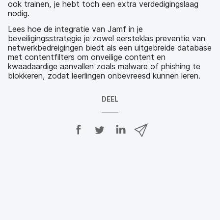
ook trainen, je hebt toch een extra verdedigingslaag
nodig.
Lees hoe de integratie van Jamf in je
beveiligingsstrategie je zowel eersteklas preventie van
netwerkbedreigingen biedt als een uitgebreide database
met contentfilters om onveilige content en
kwaadaardige aanvallen zoals malware of phishing te
blokkeren, zodat leerlingen onbevreesd kunnen leren.
DEEL
D
D
D
D
e
e
e
e
e
e
e
e
l
l
l
l
o
o
o
v
p
p
p
i
F
T
L
a
a
w
i
e
c
i
n
-
e
t
k
m
b
t
e
a