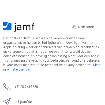
e
t
k
m
b
t
e
a
o
e
d
i
o
r
I
l
k
n
Nederlands
Het doel van Jamf is het werk te vereenvoudigen door
organisaties te helpen bij het beheren en beveiligen van een
Apple ervaring waar eindgebruikers van houden en organisaties
op vertrouwen. Jamf is het enige bedrijf ter wereld dat een
complete beheer- en beveiligingsoplossing biedt voor een Apple-
first omgeving die veilig is voor bedrijven, eenvoudig te gebruiken
is voor consumenten en de persoonlijke privacy beschermt.
Meer
informatie over Jamf
.
+31 20 241 6329
bnl@jamf.com