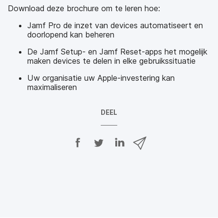
Download deze brochure om te leren hoe:
Jamf Pro de inzet van devices automatiseert en
doorlopend kan beheren
De Jamf Setup- en Jamf Reset-apps het mogelijk
maken devices te delen in elke gebruikssituatie
Uw organisatie uw Apple-investering kan
maximaliseren
DEEL
D
D
D
D
e
e
e
e
e
e
e
e
l
l
l
l
o
o
o
v
p
p
p
i
F
T
L
a
a
w
i
e
c
i
n
-