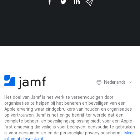
e
e
e
e
e
e
e
e
l
l
l
l
o
o
o
v
p
p
p
i
F
T
L
a
a
w
i
e
c
i
n
-
e
t
k
m
b
t
e
a
o
e
d
i
o
r
I
l
k
n
Nederlands
Het doel van Jamf is het werk te vereenvoudigen door
organisaties te helpen bij het beheren en beveiligen van een
Apple ervaring waar eindgebruikers van houden en organisaties
op vertrouwen. Jamf is het enige bedrijf ter wereld dat een
complete beheer- en beveiligingsoplossing biedt voor een Apple-
first omgeving die veilig is voor bedrijven, eenvoudig te gebruiken
is voor consumenten en de persoonlijke privacy beschermt.
Meer
informatie over Jamf
.