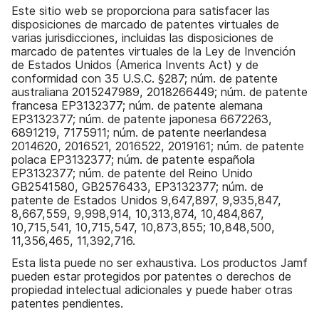
l
Este sitio web se proporciona para satisfacer las
disposiciones de marcado de patentes virtuales de
varias jurisdicciones, incluidas las disposiciones de
marcado de patentes virtuales de la Ley de Invención
de Estados Unidos (America Invents Act) y de
conformidad con 35 U.S.C. §287; núm. de patente
australiana 2015247989, 2018266449; núm. de patente
francesa EP3132377; núm. de patente alemana
EP3132377; núm. de patente japonesa 6672263,
6891219, 7175911; núm. de patente neerlandesa
2014620, 2016521, 2016522, 2019161; núm. de patente
polaca EP3132377; núm. de patente española
EP3132377; núm. de patente del Reino Unido
GB2541580, GB2576433, EP3132377; núm. de
patente de Estados Unidos 9,647,897, 9,935,847,
8,667,559, 9,998,914, 10,313,874, 10,484,867,
10,715,541, 10,715,547, 10,873,855; 10,848,500,
11,356,465, 11,392,716.
Esta lista puede no ser exhaustiva. Los productos Jamf
pueden estar protegidos por patentes o derechos de
propiedad intelectual adicionales y puede haber otras
patentes pendientes.