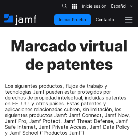
B
ú
Español
I
s
q
r
u
Contacto
Iniciar Prueba
a
I
C
e
d
l
n
a
a
c
i
m
e
Marcado virtual
o
n
c
b
e
n
i
i
l
t
o
s
a
de patentes
i
e
r
t
n
n
i
o
i
a
d
v
o
e
Los siguientes productos, flujos de trabajo y
p
g
tecnologías Jamf pueden estar protegidos por
r
a
derechos de propiedad intelectual, incluidas patentes
i
c
en EE. UU. y otros países. Estas patentes y
n
i
aplicaciones relacionadas cubren, sin limitación, los
c
siguientes productos Jamf: Jamf Connect, Jamf Now,
ó
i
Jamf Pro, Jamf Protect, Jamf Threat Defense, Jamf
n
p
Safe Internet, Jamf Private Access, Jamf Data Policy
y Jamf School ("Productos Jamf").
a