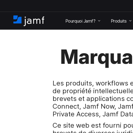
P
a
Pourquoi Jamf?
Produits
s
A
s
c
e
c
r
u
a
Marquag
e
u
i
c
l
o
n
t
Les produits, workflows 
e
de propriété intellectuel
n
u
brevets et applications c
p
Connect, Jamf Now, Jamf 
r
Private Access, Jamf Data
i
n
Ce site web est fourni po
c
brevets de diverses jurid