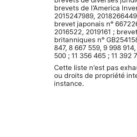
i
brevets de l’America Inve
p
a
2015247989, 2018266449 ;
l
brevet japonais n° 667226
2016522, 2019161 ; breve
britanniques n° GB254158
847, 8 667 559, 9 998 914,
500 ; 11 356 465 ; 11 392 
Cette liste n’est pas exh
ou droits de propriété in
instance.