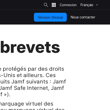
R
e
Français
c
h
e
r
Nous contacter
Version d’essai
c
h
e
r
s
u
 brevets
r
l
e
s
i
t
e
e protégés par des droits
-Unis et ailleurs. Ces
duits Jamf suivants : Jamf
Jamf Safe Internet, Jamf
f »).
 marquage virtuel des
es au marquage virtuel des