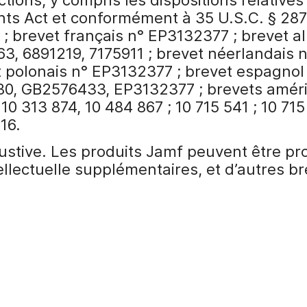
nts Act et conformément à 35 U.S.C. § 287 
 brevet français n° EP3132377 ; brevet a
3, 6891219, 7175911 ; brevet néerlandais 
t polonais n° EP3132377 ; brevet espagnol
0, GB2576433, EP3132377 ; brevets améric
 10 313 874, 10 484 867 ; 10 715 541 ; 10 715
716.
austive. Les produits Jamf peuvent être p
tellectuelle supplémentaires, et d’autres b