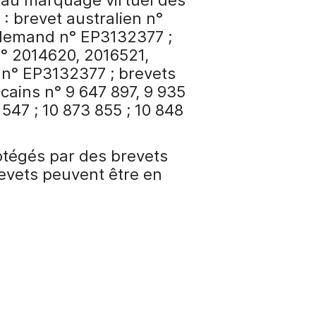
: brevet australien n°
llemand n° EP3132377 ;
n° 2014620, 2016521,
 n° EP3132377 ; brevets
ains n° 9 647 897, 9 935
 547 ; 10 873 855 ; 10 848
rotégés par des brevets
revets peuvent être en