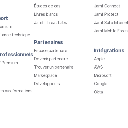
Études de cas
Jamf Connect
Livres blancs
Jamf Protect
ort
Jamf Threat Labs
Jamf Safe Interne
remium
Jamf Mobile Foren
stance technique
Partenaires
Intégrations
Espace partenaire
rofessionnels
Devenir partenaire
Apple
f Premium
Trouver un partenaire
AWS
Marketplace
Microsoft
Développeurs
Google
ves aux formations
Okta