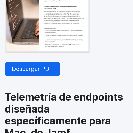
l
Descargar PDF
Telemetría de endpoints
diseñada
específicamente para
Mac, de Jamf