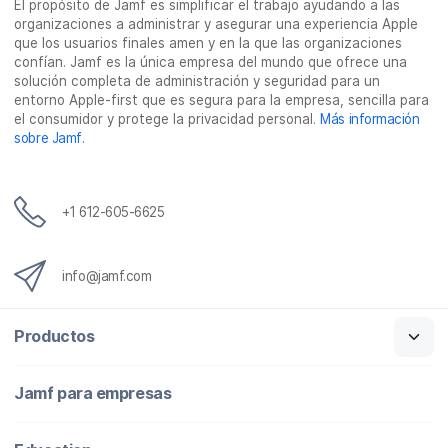
El propósito de Jamf es simplificar el trabajo ayudando a las
k
n
e
organizaciones a administrar y asegurar una experiencia Apple
l
que los usuarios finales amen y en la que las organizaciones
e
confían. Jamf es la única empresa del mundo que ofrece una
c
solución completa de administración y seguridad para un
t
entorno Apple-first que es segura para la empresa, sencilla para
r
el consumidor y protege la privacidad personal.
Más información
ó
sobre Jamf
.
n
i
c
o
+1 612-605-6625
info@jamf.com
Productos
Jamf para empresas