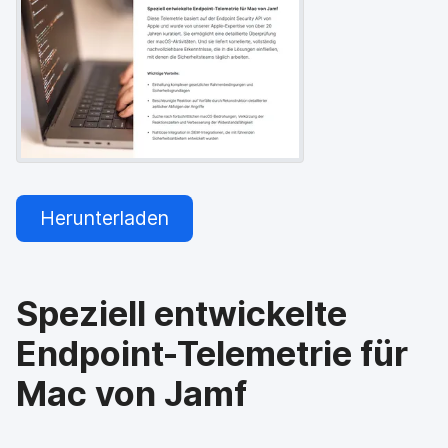
a
n
u
p
t
i
n
h
a
l
t
e
Herunterladen
n
Speziell entwickelte
Endpoint-Telemetrie für
Mac von Jamf