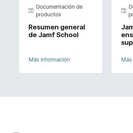
Documentación de
D
productos
p
Resumen general
Jam
de Jamf School
ens
sup
Más información
Más 