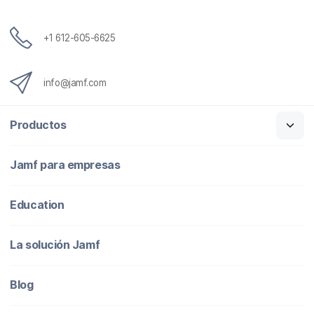
i
c
o
+1 612-605-6625
info@jamf.com
Productos
Jamf para empresas
Education
La solución Jamf
Blog