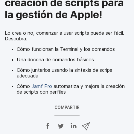
creación de scripts para
la gestión de Apple!
Lo crea o no, comenzar a usar scripts puede ser fácil.
Descubra:
Cómo funcionan la Terminal y los comandos
Una docena de comandos básicos
Cómo juntarlos usando la sintaxis de scrips
adecuada
Cómo
Jamf Pro
automatiza y mejora la creación
de scripts con perfiles
COMPARTIR
C
C
C
C
o
o
o
o