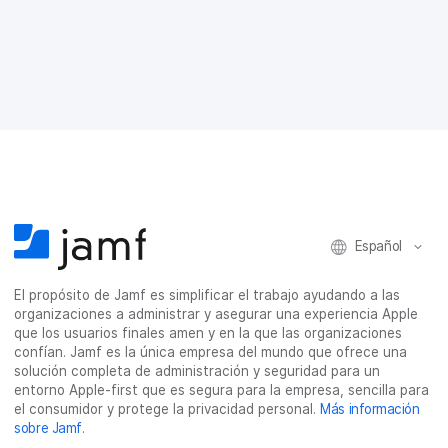
m
m
m
m
p
p
p
p
a
a
a
a
r
r
r
r
t
t
t
t
i
i
i
i
r
r
r
r
e
e
e
p
n
n
n
o
F
T
L
r
a
w
i
c
c
i
n
o
e
t
k
r
b
t
e
r
Español
o
e
d
e
o
r
I
o
El propósito de Jamf es simplificar el trabajo ayudando a las
k
n
e
organizaciones a administrar y asegurar una experiencia Apple
l
que los usuarios finales amen y en la que las organizaciones
e
confían. Jamf es la única empresa del mundo que ofrece una
c
solución completa de administración y seguridad para un
t
entorno Apple-first que es segura para la empresa, sencilla para
r
el consumidor y protege la privacidad personal.
Más información
ó
sobre Jamf
.
n