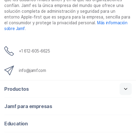
l
confían. Jamf es la única empresa del mundo que ofrece una
e
solución completa de administración y seguridad para un
c
entorno Apple-first que es segura para la empresa, sencilla para
t
el consumidor y protege la privacidad personal.
Más información
r
sobre Jamf
.
ó
n
i
c
+1 612-605-6625
o
info@jamf.com
Productos
Jamf para empresas
Education