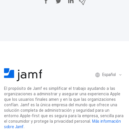
o
o
o
o
m
m
m
m
p
p
p
p
a
a
a
a
r
r
r
r
t
t
t
t
i
i
i
i
r
r
r
r
e
e
e
p
n
n
n
o
F
T
L
r
a
w
i
c
c
i
n
o
e
t
k
r
Español
b
t
e
r
o
e
d
e
El propósito de Jamf es simplificar el trabajo ayudando a las
o
r
I
o
organizaciones a administrar y asegurar una experiencia Apple
k
n
e
que los usuarios finales amen y en la que las organizaciones
l
confían. Jamf es la única empresa del mundo que ofrece una
e
solución completa de administración y seguridad para un
c
entorno Apple-first que es segura para la empresa, sencilla para
t
el consumidor y protege la privacidad personal.
Más información
r
sobre Jamf
.