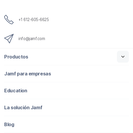
ó
n
i
c
+1 612-605-6625
o
info@jamf.com
Productos
Jamf para empresas
Education
La solución Jamf
Blog