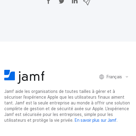
a
a
a
a
r
r
r
r
t
t
t
t
a
a
a
a
g
g
g
g
e
e
e
e
r
r
r
r
s
s
s
p
u
u
u
a
r
r
r
r
F
T
L
e
a
w
i
-
c
i
n
m
Français
e
t
k
a
b
t
e
i
o
e
d
l
Jamf aide les organisations de toutes tailles à gérer et à
o
r
I
sécuriser l’expérience Apple que les utilisateurs finaux aiment
k
n
tant. Jamf est la seule entreprise au monde à offrir une solution
complète de gestion et de sécurité axée sur Apple. L’expérience
Jamf est sécurisée pour les entreprises, simple pour les
utilisateurs et protège la vie privée.
En savoir plus sur Jamf
.