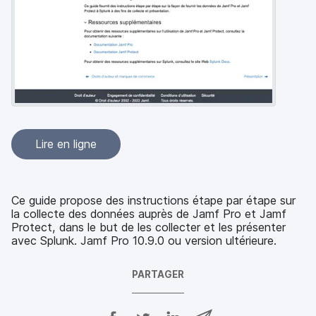
p
m
a
e
l
n
t
Lire en ligne
Ce guide propose des instructions étape par étape sur
la collecte des données auprès de Jamf Pro et Jamf
Protect, dans le but de les collecter et les présenter
avec Splunk. Jamf Pro 10.9.0 ou version ultérieure.
PARTAGER
P
P
P
P