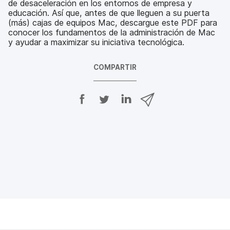
de desaceleración en los entornos de empresa y
educación. Así que, antes de que lleguen a su puerta
(más) cajas de equipos Mac, descargue este PDF para
conocer los fundamentos de la administración de Mac
y ayudar a maximizar su iniciativa tecnológica.
COMPARTIR
C
C
C
C
o
o
o
o
m
m
m
m
p
p
p
p
a
a
a
a
r
r
r
r
t
t
t
t
i
i
i
i
r
r
r
r
e
e
e
p
n
n
n
o
F
T
L
r
a
w
i
c
c
i
n
o
e
t
k
r