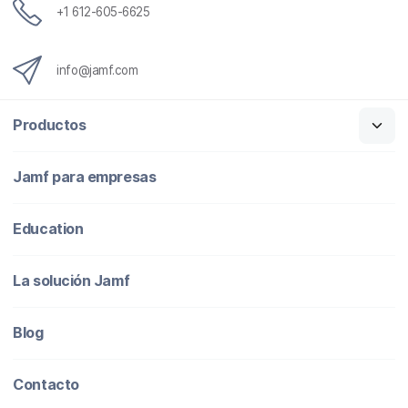
o
+1 612-605-6625
info@jamf.com
Productos
Jamf para empresas
Education
La solución Jamf
Blog
Contacto