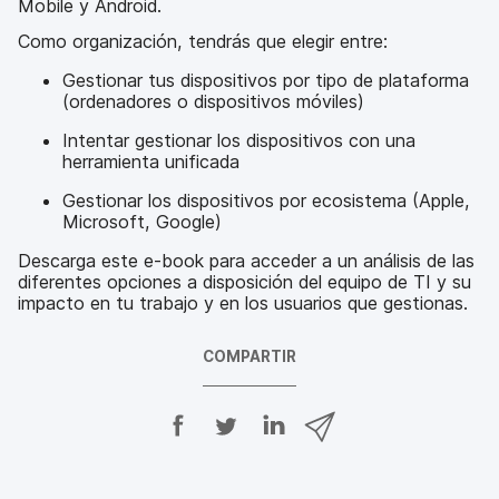
Mobile y Android.
Como organización, tendrás que elegir entre:
Gestionar tus dispositivos por tipo de plataforma
(ordenadores o dispositivos móviles)
Intentar gestionar los dispositivos con una
herramienta unificada
Gestionar los dispositivos por ecosistema (Apple,
Microsoft, Google)
Descarga este e-book para acceder a un análisis de las
diferentes opciones a disposición del equipo de TI y su
impacto en tu trabajo y en los usuarios que gestionas.
COMPARTIR
C
C
C
C
o
o
o
o
m
m
m
m
p
p
p
p
a
a
a
a