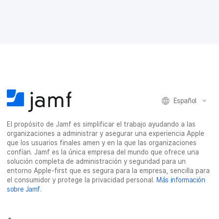
r
r
r
r
t
t
t
t
i
i
i
i
r
r
r
r
e
e
e
p
n
n
n
o
F
T
L
r
a
w
i
c
c
i
n
o
e
t
k
r
Español
b
t
e
r
o
e
d
e
o
r
I
o
El propósito de Jamf es simplificar el trabajo ayudando a las
k
n
e
organizaciones a administrar y asegurar una experiencia Apple
l
que los usuarios finales amen y en la que las organizaciones
e
confían. Jamf es la única empresa del mundo que ofrece una
c
solución completa de administración y seguridad para un
t
entorno Apple-first que es segura para la empresa, sencilla para
r
el consumidor y protege la privacidad personal.
Más información
ó
sobre Jamf
.
n
i
c