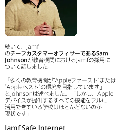
続いて、
Jamf
の
チーフカスタマーオフィサーである
Sam
Johnson
が​教育機関に​おける
Jamf
の​採用に​
ついて​話しました。
「多くの​教育機関が​“
Apple
ファースト”または​
“
Apple
ベスト”の​環境を​目指しています」
と
Johnson
は​述べました。​「しかし、
Apple
デバイスが​提供する​すべての機能を​フルに​
活用できている​学校は​ほとんどないのが​
現状です」
Jamf Safe Internet