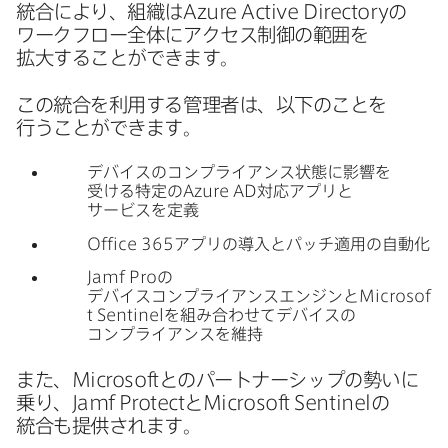
統合に​より、​組織は
Azure Active Directory
の​
ワークフロー全体に​アクセス制御の​範囲を​
拡大する​ことができます。
この​統合を​利用する​管理者は、​以下の​ことを​
行うことができます。
デバイスの​コンプライアンス状態に​影響を​
受ける​特定の
Azure AD
対応アプリと​
サービスを​定義
Office 365
アプリの​導入と​パッチ適用の​自動化
Jamf Pro
の​
デバイスコンプライアンスエンジンと
Microsof
t Sentinel
を​組み合わせて​デバイスの​
コンプライアンスを​維持
また、
Microsoft
との​パートナーシップの​勢いに​
乗り、
Jamf Protect
と
Microsoft Sentinel
の​
統合も​提供されます。