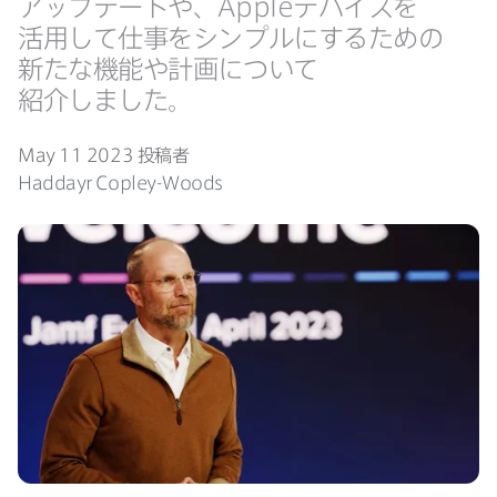
アップデートや、
Apple
デバイスを​
活用して​仕事を​シンプルに​する​ための​
新たな​機能や​計画に​ついて​
紹介しました。
May 11 2023
投稿者
Haddayr Copley-Woods