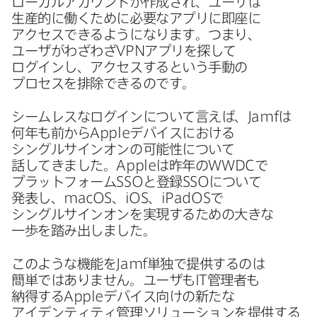
ローカルアカウントが​作成され、​ユーザは​
生産的に​働く​ために​必要な​アプリに​即座に​
アクセスできるようになります。​つまり、​
ユーザが​わざわざ
VPN
アプリを​探して​
ログインし、​アクセスすると​いう​手動の​
プロセスを​排除できるのです。
シームレスな​ログインに​ついて​言えば、
Jamf
は​
何年も​前から
Apple
デバイスに​おける​
シングルサインオンの​可能性に​ついて​
話してきました。
Apple
は​昨年の
WWDC
で​
プラットフォーム
SSO
と​登録
SSO
に​ついて​
発表し、
macOS
、
iOS
、
iPadOS
で​
シングルサインオンを​実現する​ための​大きな​
一歩を​踏み出しました。
このような​機能を
Jamf
単独で​提供するのは​
簡単では​ありません。​ユーザも
IT
管理者も​
納得する
Apple
デバイス向けの​新たな​
アイデンティティ管理ソリューションを​提供する​