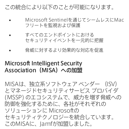
この​統合に​より​以下の​ことが​可能に​なります。
Microsoft Sentinel
を​通じて​シームレスに
Mac
フリートを​監視および​保護
すべての​エンドポイントに​おける​
セキュリティイベントを​一元的に​把握
脅威に​対するより​効果的な​対応を​促進
Microsoft Intelligent Security
Association
（
MISA
）​への​加盟
MISA
は、​独立系ソフトウェア
ベンダー
（
ISV
）
と​マネージドセキュリティサービス
プロバイダ
(
MSSP
)
の​エコシステムで、​威力を​増す脅威への​
防御を​強化する​ために、​各社が​それぞれの​
ソリューションに
Microsoft
の​
セキュリティテクノロジーを​統合しています。
この
MISA
に、
Jamf
が​加盟しました。