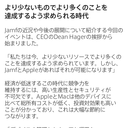
より​少ない​ものでより​多くの​ことを​
達成するよう​求められる​時代
Jamf
の​近況や​今後の​展開に​ついて​紹介する​今回の​
イベントは、
CEO
の
Dean Hager
の​挨拶から​
始まりました。
「私たちは​今、​より​少ない​リソースで​より​多くの​
ことを​達成するよう​求められています。​しかし、
Jamf
と
Apple
が​あれば​それが​可能に​なります」
経済が​低迷する​この​時代に​競争力を​
維持するには、​高い​生産性と​セキュリティが​
不可欠です。
Apple
と
Mac
は​他の​デバイスに​
比べて​総所有コストが​低く、​投資対効果も​高い​
ことが​分かっており、​これは​大幅な​節約に​
つながります。