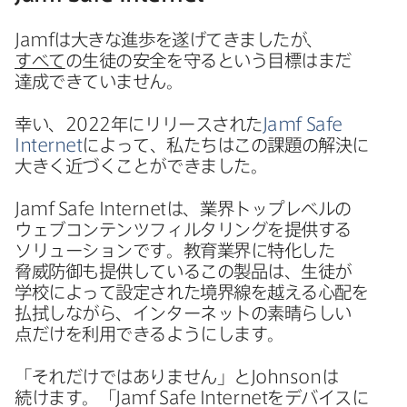
Jamf
は​大きな​進歩を​遂げてきましたが、
すべて
の​生徒の​安全を​守ると​いう​目標は​まだ​
達成できていません。
幸い、
2022
年に​リリースされた
Jamf Safe
Internet
に​よって、​私たちは​この​課題の​解決に​
大きく​近づく​ことができました。
Jamf Safe Internet
は、​業界トップレベルの​
ウェブコンテンツフィルタリングを​提供する​
ソリューションです。​教育業界に​特化した​
脅威防御も​提供している​この​製品は、​生徒が​
学校に​よって​設定された​境界線を​越える​心配を​
払拭しながら、​インターネットの​素晴らしい​
点だけを​利用できるようにします。
「それだけでは​ありません」と
Johnson
は​
続けます。​「
Jamf Safe Internet
を​デバイスに​