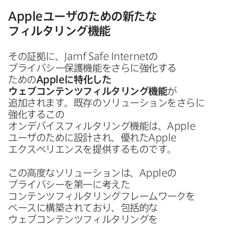
Apple
ユーザの​ための​新たな​
フィルタリング機能
その​証拠に、
Jamf Safe Internet
の​
プライバシー保護機能を​さらに​強化する​
ための
Apple
に​特化した​
ウェブコンテンツフィルタリング機能
が​
追加されます。​既存の​ソリューションを​さらに​
強化する​この​
オンデバイスフィルタリング機能は、
Apple
ユーザの​ために​設計され、​優れた
Apple
エクスペリエンスを​提供する​ものです。
この​高度な​ソリューションは、
Apple
の​
プライバシーを​第一に​考えた​
コンテンツフィルタリングフレームワークを​
ベースに​構築されており、​包括的な​
ウェブコンテンツフィルタリングを​