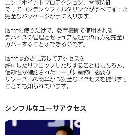
エンドポイントプロテクション、​脅威防御、​
そして​コンテンツフィルタリングが​すべて​揃った​
完全な​パッケージが​手に​入ります。
Jamf
を​使うだけで、​教育機関で​使用される​
デバイスの​管理と​セキュアな​運用の​両方を​完全に​
カバーする​ことができるのです。
Jamf
は​必要に​応じて​アクセスを​
許可したりブロックしたりする​ことは​もちろん、​
信頼性が​確認された​ユーザに​業務に​必要な​
リソースへの​簡単かつ安全な​アクセスを​提供する​
ことでも​知られています。
シンプルな​ユーザアクセス