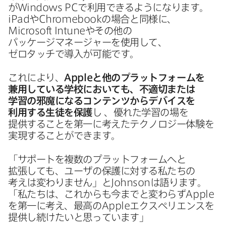
が
Windows PC
で​利用できるようになります。
iPad
や
Chromebook
の​場合と​同様に、
Microsoft Intune
や​その​他の​
パッケージマネージャーを​使用して、​
ゼロタッチで​導入が​可能です。
これに​より、
Apple
と​他の​プラットフォームを​
兼用している​学校に​おいても
、​不適切または​
学習の​邪魔に​なる​コンテンツから
デバイスを​
利用する​生徒を​保護
し
、​優れた​学習の​場を​
提供する​ことを​第一に​考えた​テクノロジー体験を​
実現する​ことができます。
「サポートを​複数の​プラットフォームへと​
拡張しても、​ユーザの​保護に​対する​私たちの​
考えは​変わりません」と
Johnson
は​語ります。​
「私たちは、​これからも​今までと​変わらず
Apple
を​第一に​考え、​最高の
Apple
エクスペリエンスを​
提供し続けたいと​思っています」