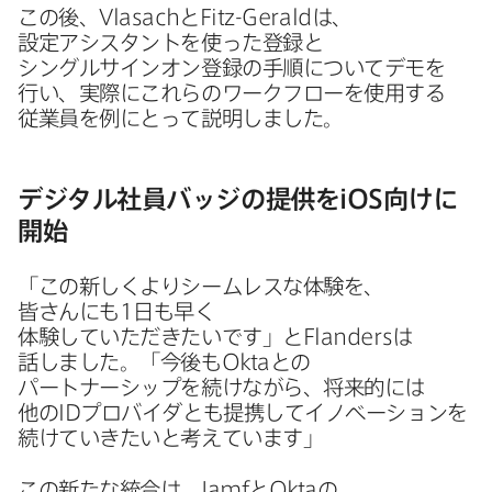
この​後、
Vlasach
と
Fitz-Gerald
は、​
設定アシスタントを​使った​登録と​
シングルサインオン登録の​手順に​ついて​デモを​
行い、​実際に​これらの​ワークフローを​使用する​
従業員を​例に​とって​説明しました。
デジタル社員バッジの​提供を
iOS
向けに​
開始
「この​新しくより​シームレスな​体験を、​
皆さんにも
1
日も​早く​
体験していただきたいです」と
Flanders
は​
話しました。​「今後も
Okta
との​
パートナーシップを​続けながら、​将来的には​
他の
ID
プロバイダとも​提携して​イノベーションを​
続けていきたいと​考えています」
この​新たな​統合は、
Jamf
と
Okta
の​