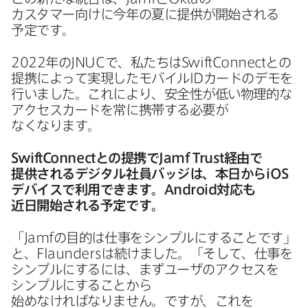
カスタマー向けに​今年の​夏に​提供が​開始される​
予定です。
2022
年の
JNUC
で、​私たちは
SwiftConnect
との​
提携に​よって​実現した​モバイル
ID
カードの​デモを​
行いました。​これに​より、​安全性が​低い​物理的な​
アクセスカードを​常に​携帯する​必要が​
なくなります。
SwiftConnect
との​提携で
Jamf Trust
経由で​
提供される​デジタル社員バッジは、​本日から
iOS
デバイスで​利用できます。
Android
対応も​
近日開始される​予定です。
「
Jamf
の​目的は​仕事を​シンプルに​する​ことです」
と、
Flaunders
は​続けました。​「そして、​仕事を​
シンプルに​するには、​まずユーザの​アクセスを​
シンプルに​する​ことから​
始めなければなりません。​ですが、​これを​