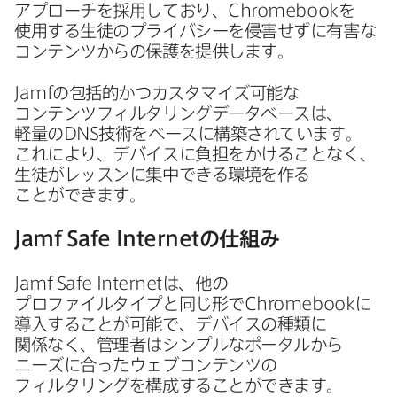
アプローチを​採用しており、
Chromebook
を​
使用する​生徒の​プライバシーを​侵害せずに​有害な​
コンテンツからの​保護を​提供します。
Jamf
の​包括的かつカスタマイズ可能な​
コンテンツフィルタリングデータベースは、​
軽量の
DNS
技術を​ベースに​構築されています。​
これに​より、​デバイスに​負担を​かける​ことなく、​
生徒が​レッスンに​集中できる​環境を​作る​
ことができます。
Jamf Safe Internet
の​仕組み
Jamf Safe Internet
は、​他の​
プロファイルタイプと​同じ形で
Chromebook
に​
導入する​ことが​可能で、​デバイスの​種類に​
関係なく、​管理者は​シンプルな​ポータルから​
ニーズに​合った​ウェブコンテンツの​
フィルタリングを​構成する​ことができます。