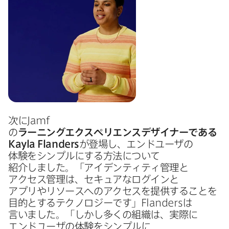
次に
Jamf
の
ラーニングエクスペリエンスデザイナーである
Kayla Flanders
が​登場し、​エンドユーザの​
体験を​シンプルに​する​方​法に​ついて​
紹介しました。​「アイデンティティ管理と​
アクセス管理は、​セキュアな​ログインと​
アプリやリソースへの​アクセスを​提供する​ことを​
目的と​する​テクノロジーです」
Flanders
は​
言いました。​「しかし​多くの​組織は、​実際に​
エンドユーザの​体験を​シンプルに​