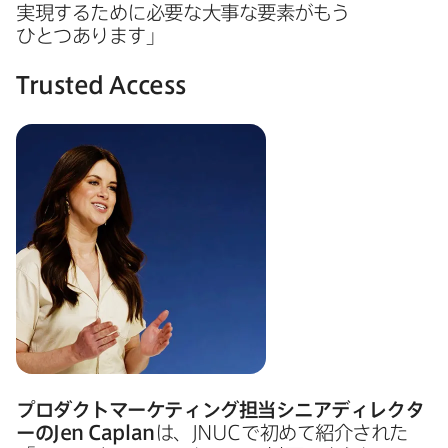
実現する​ために​必要な​大事な​要素が​もう​
ひとつあります」
Trusted Access
プロダクトマーケティング担当シニアディレクタ
ーの
Jen Caplan
は、
JNUC
で​初めて​紹介された​