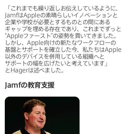
「これまでも​繰り返しお伝えしているように、
Jamf
は
Apple
の​素晴らしい​イノベーションと​
企業や​学校が​必要と​する​ものとの間に​ある​
ギャップを​埋める​存在であり、​これまで​ずっと​
“
Apple
ファースト”の​姿勢を​貫いてきました。​
しかし、
Apple
向けの​新たな​ワークフローの​
基盤と​サポートを​確立した​今、​私たちは
Apple
以外の​デバイスを​併用している​組織へと​
サポートの​幅を​広げたいと​考えています」
と
Hager
は​述べました。
Jamf
の​教育支援