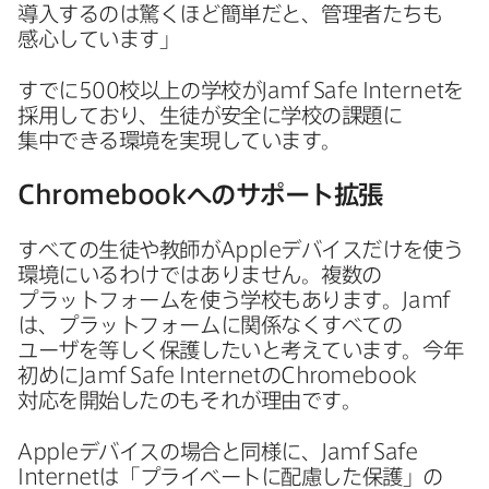
導入するのは​驚く​ほど​簡単だと、​管理者たちも​
感心しています」
すでに
500
校以上の​学校が
Jamf Safe Internet
を​
採用しており、​生徒が​安全に​学校の​課題に​
集中できる​環境を​実現しています。
Chromebook
への​サポート拡張
すべての​生徒や​教師が
Apple
デバイスだけを​使う​
環境に​いるわけでは​ありません。​複数の​
プラットフォームを​使う​学校も​あります。
Jamf
は、​プラットフォームに​関係なく​すべての​
ユーザを​等しく​保護したいと​考えています。​今年​
初めに
Jamf Safe Internet
の
Chromebook
対応を​開始したのも​それが​理由です。
Apple
デバイスの​場合と​同様に、
Jamf Safe
Internet
は​「プライベートに​配慮した​保護」の​