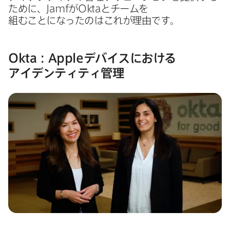
ために、
Jamf
が
Okta
と​チームを​
組むことになったのは​これが​理由です。
Okta
：
Apple
デバイスに​おける​
アイデンティティ管理