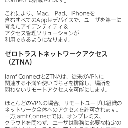
これに​より、
Mac
、
iPad
、
iPhone
を​
含むすべての
Apple
デバイスで、​ユーザを​第一に​
考えた​アイデンティティ＆
アクセス管理ソリューションが​
利用できるようになります。
ゼロトラストネットワークアクセス​
（
ZTNA
）
Jamf Connect
と
ZTNA
は、​従来の
VPN
に​
関連する​不満や​使いづらさを​排除し、​場所を​
問わない​リモートアクセスを​可能にします。
ほとんどの
VPN
の​場合、​リモートユーザは​組織の​
ネットワーク全体​への​アクセスを​許可されます。​
一方
Jamf Connect
では、​オンプレミス、​
クラウドを​問わず、​ユーザは​業務に​必要な​特定の​