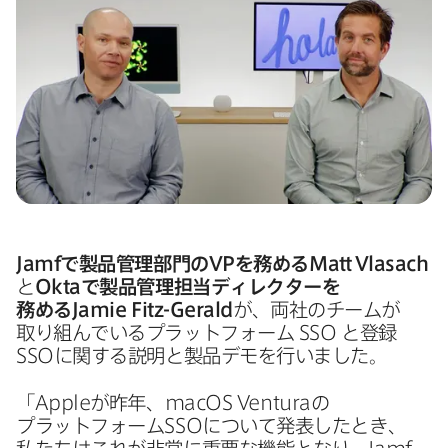
Jamf
で​製品管理部門の
VP
を​務める
Matt Vlasach
と
Okta
で​製品管理担当ディレクターを​
務める
Jamie Fitz-Gerald
が、​両社の​チームが​
取り​組んでいる​プラットフォーム
SSO
と​登録
SSO
に​関する​説明と​製品デモを​行いました。
「
Apple
が​昨年、
macOS Ventura
の​
プラットフォーム
SSO
に​ついて​発表した​とき、​