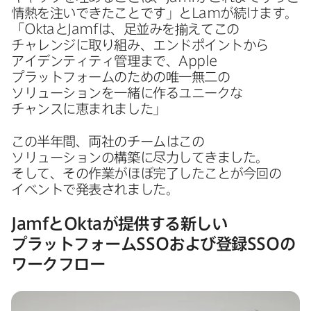
情熱を​注い​できた​ことです」と
Lam
が​続けます。​
「
Okta
と
Jamf
は、​足並みを​揃えて​この​
チャレンジに​取り組み、​エンドポイントから​
アイデンティティ管理まで、
Apple
プラットフォームの​ための​唯一無二の​
ソリューションを​一緒に​作る​ユニークな​
チャンスに​恵まれました」
この​半年間、​両社の​チームは​この​
ソリューションの​構築に​尽力してきました。​
そして、​その​作業が​ほぼ完了したことが​今回の​
イベントで​発表されました。
Jamf
と
Okta
が​提供する​新しい​
プラットフォーム
SSO
および​登録
SSO
の​
ワークフロー