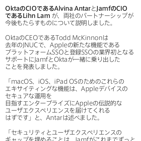
Okta
の
CIO
である
Alvina Antar
と
Jamf
の
CIO
である
Lihn Lam
が、​両社の​パートナーシップが​
今後も​たらすものに​ついて​説明しました。
Okta
の
CEO
である
Todd McKinnon
は​
去年の
JNUC
で、
Apple
の​新たな​機能である​
プラットフォーム
SSO
と​登録
SSO
の​業界初と​なる​
サポートに
Jamf
と
Okta
が​一緒に​乗り出した​
ことを​発表しました。
「
macOS
、
iOS
、
iPad OS
の​ための​これらの​
エキサイティングな​機能は、
Apple
デバイスの​
セキュアな​運用を​
目指すエンタープライズに
Apple
の​伝説的な​
ユーザエクスペリエンスを​届けてくれる​
はずです」と、
Antar
は​述べました。
「セキュリティと​ユーザエクスペリエンスの​
ギャップを​埋める​ことは、
Jamf
が​これまで​ずっと​