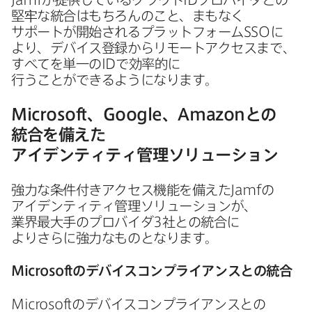
堅牢な​統合は​もちろんの​こと、​まもなく​
サポートが​開始される​プラットフォーム
SSO
に​
より、​デバイス登録から​リモートアクセスまで、​
すべてを​単一の
ID
で​効率的に​
行うことができるようになります。
Microsoft
、
Google
、
Amazon
との​
統合を​備えた​
アイデンティティ管理ソリューション
強力な​条件付きアクセス機能を​備えた
Jamf
の​
アイデンティティ管理ソリューションが、​
業界最大手の​プロバイダ
3
社との​統合に​
よりさらに​強力な​ものとなります。
Microsoft
の​デバイスコンプライアンスとの​統合
Microsoft
の​デバイスコンプライアンスとの​