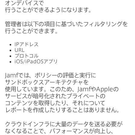
オンデバイスで​
行うことができるようになります。
管理者は​以下の​項目に​基づいた​フィルタリングを​
行うことができます。
IP
アドレス
URL
プロトコル
iOS
/
iPadOS
アプリ
Jamf
では、​ポリシーの​評価と​実行に​
サンドボックスアーキテクチャを​
使用しています。​この​ため、
Jamf
や
Apple
の​
サービスが​暗号化された​プライベートの​
コンテンツを​取得したり、​それに​ついて​
レポートを​作成したりする​ことは​ありません。
クラウドインフラに​大量の​データを​送る​必要が​
なくなる​ことで、​パフォーマンスが​向上し、​