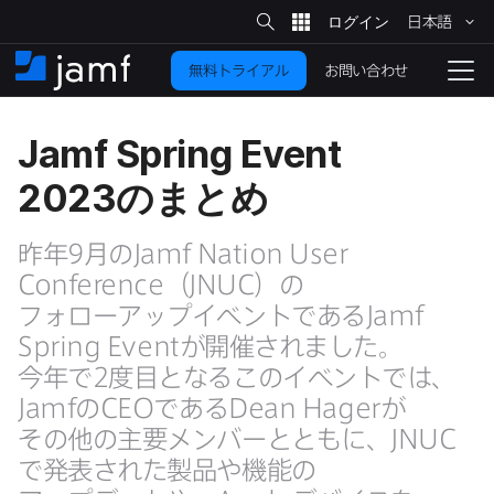
サ
日本語
イ
メ
ト
検
イ
索
お問い合わせ
無料トライアル
ン
ホ
ナ
コ
ー
ビ
ン
ム
ゲ
Jamf Spring Event
テ
ー
ン
シ
2023
の​まとめ
ツ
ョ
に
ン
を
昨年
9
月の
Jamf Nation User
移
動
Conference
（
JNUC
）の​
切
り
フォローアップイベントである
Jamf
Spring Event
が​開催されました。​
替
え
今年で
2
度目となる​この​イベントでは、
る
Jamf
の
CEO
である
Dean Hager
が​
その他の​主要メンバーと​ともに、
JNUC
で​発表された​製品や​機能の​