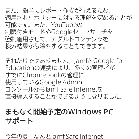
また、​簡単に​レポート作成が​行える​ため、​
適用された​ポリシーに​対する​理解を​深める​ことが​
可能です。​また、
YouTube
の​
制限付きモードや
Google
セーフサーチを​
強制適用させて、​アダルトコンテンツを​
検索結果から​除外する​ことも​できます。
それだけでは​ありません。
Jamf
と
Google for
Education
の​連携に​より、​多くの​管理者が​
すでに
Chromebook
の​管理に​
使用している
Google Admin
コンソールから
Jamf Safe Internet
を​
直接導入する​ことができるようになりました。
まもなく​開始予定の
Windows PC
サポート
今年の​夏、​なんと
Jamf Safe Internet