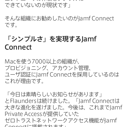
できていないのが​現状です」
そんな​組織に​お勧めしたいのが
Jamf Connect
です。
「シンプルさ」を​実現する
Jamf
Connect
Mac
を​使う
7000
以上の​組織が、​
プロビジョニング、​アカウント管理、​
ユーザ認証に
Jamf Connect
を​採用しているのは​
これが​理由です。
「今日は​素晴らしい​お知らせが​あります」
と
Flaunders
は​続けました。​「
Jamf Connect
は​
大きな​進化を​遂げました。​今後は、​これまで
Jamf
Private Access
が​提供していた​
ゼロトラストネットワークアクセス機能が
Jamf
Connect
に​搭載されます」