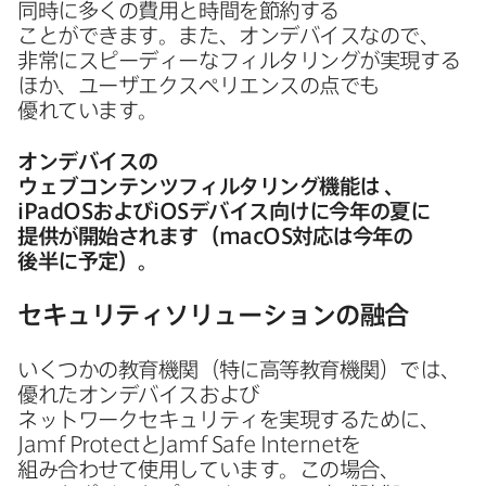
同時に​多くの​費用と​時間を​節約する​
ことができます。​また、​オンデバイスなので、​
非常に​スピーディーな​フィルタリングが​実現する​
ほか、​ユーザエクスペリエンスの​点でも​
優れています。
オンデバイスの​
ウェブコンテンツフィルタリング機能は
、
iPadOS
および
iOS
デバイス向けに​今年の​夏に​
提供が​開始されます​（
macOS
対応は​今年の​
後半に​予定）。
セキュリティソリューションの​融合
いく​つかの​教育機関​（特に​高等教育機関）では、​
優れた​オンデバイスおよび​
ネットワークセキュリティを​実現する​ために、
Jamf Protect
と
Jamf Safe Internet
を​
組み合わせて​使用しています。​この​場合、​