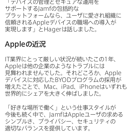
「デバイスの​管理と​セキュアな​運用を​
サポートする
Jamf
の​包括的な​
プラットフォームなら、​ユーザに​愛され組織に​
信頼される
Apple
デバイスの​職場への​導入が​
実現します」と
Hager
は​話しました。
Apple
の​近況
IT
業界に​とって​厳しい​状況が​続いた​この
1
年、
Apple
は​他の​企業のような​トラブルには​
見舞われませんでした。​それどころか、
Apple
デバイスに​対応した
BYOD
プログラムの​採用が​
増えた​ことで、
Mac
、
iPad
、
iPhone
は​いずれも​
世界的に​シェアを​大きく​伸ばしました。
「好きな​場所で​働く」と​いう​仕事スタイルが​
今後も​続く​中で、
Jamf
は
Apple
ユーザの​求める​
シンプルさ、​プライバシー、​セキュリティの​
適切な​バランスを​提供しています。