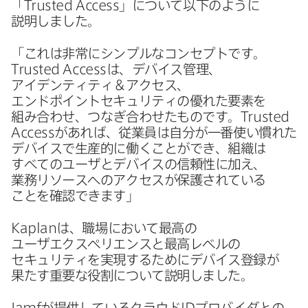
「
Trusted Access
」に​ついて​以下のように​
説明しました。
「これは​非常に​シンプルな​コンセプトです。
Trusted Access
は、​デバイス管理、​
アイデンティティ＆アクセス、​
エンドポイントセキュリティの​優れた​要素を​
組み合わせ、​つなぎ合わせた​ものです。
Trusted
Access
が​あれば、​従業員は​自分が​一番​使い​慣れた​
デバイスで​生産的に​働く​ことができ、​組織は​
すべての​ユーザと​デバイスの​信頼性に​加え、​
業務リソースへの​アクセスが​保護されている​
ことを​確認できます」
Kaplan
は、​職場に​おいて​最高の​
ユーザエクスペリエンスと​最高レベルの​
セキュリティを​実現する​ために​デバイス登録が​
果たす重要な​役割に​ついて​説明しました。
Jamf
が​提供している​クラウド
ID
プロバイダとの​