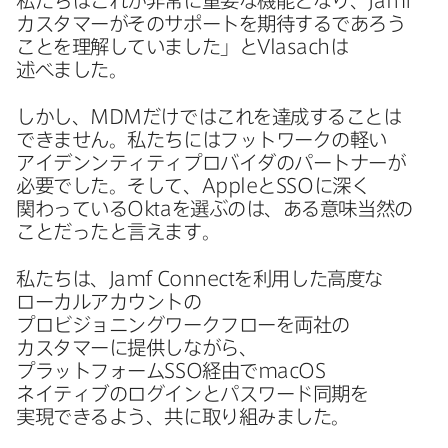
私たちは​これが​非常に​重要な​機能と​なり、
Jamf
カスタマーが​その​サポートを​期待するであろう​
ことを​理解していました」と
Vlasach
は​
述べました。
しかし、
MDM
だけでは​これを​達成する​ことは​
できません。​私たちには​フットワークの​軽い​
アイデンンティティプロバイダの​パートナーが​
必要でした。​そして、
Apple
と
SSO
に​深く​
関わっている
Okta
を​選ぶのは、​ある​意味当然の​
ことだったと​言えます。
私たちは、
Jamf Connect
を​利用した​高度な​
ローカルアカウントの​
プロビジョニングワークフローを​両社の​
カスタマーに​提供しながら、​
プラットフォーム
SSO
経由で
macOS
ネイティブの​ログインと​パスワード同期を​
実現できるよう、​共に​取り組みました。