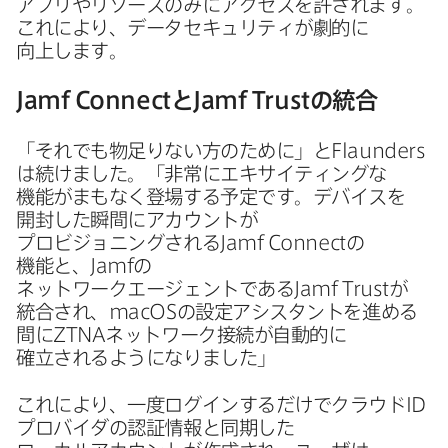
アプリやリソースのみに​アクセスを​許されます。​
これに​より、​データセキュリティが​劇的に​
向上します。
Jamf Connect
と
Jamf Trust
の​統合
「それでも​物足りない方の​ために」と
Flaunders
は​続けました。​「非常に​エキサイティングな​
機能が​まもなく​登場する​予定です。​デバイスを​
開封した​瞬間に​アカウントが​
プロビジョニングされる
Jamf Connect
の​
機能と、
Jamf
の​
ネットワークエージェントである
Jamf Trust
が​
統合され、
macOS
の​設定アシスタントを​進める​
間に
ZTNA
ネットワーク接続が​自動的に​
確立されるようになりました」
これに​より、​一度​ログインするだけで​クラウド
ID
プロバイダの​認証情報と​同期した​