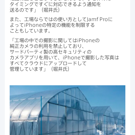
タイミングですぐに​対応できるよう通知を​
送るのです」​（堀井氏）
また、​工場ならではの​使い方と​して
Jamf Pro
に​
よって
iPhone
の​特定の​機能を​制限する​
こともしています。
「工場の​中での​撮影に​関しては
iPhone
の​
純正カメラの​利用を​禁止しており、​
サードパーティ製の​高セキュリティの​
カメラアプリを​用いて、
iPhone
で​撮影した​写真は​
すべて​クラウドに​アップロードして​
管理しています」​（堀井氏）