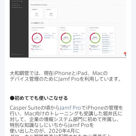
大和鋼管では、​現在
iPhone
と
iPad
、
Mac
の​
デバイス管理の​ために
Jamf Pro
を​利用しています。
●初めて​でも​使いこなせる
Casper Suite
の​頃から
Jamf Pro
で
iPhone
の​管理を​
行い、
Mac
向けの​トレーニングも​受講した​堀井氏に​
対して、​企業の​情報システム部門に​初めて​所属し、​
特別な​知識なしに​いちから
Jamf Pro
を​
使い出したのが、
2020
年
4
月に​