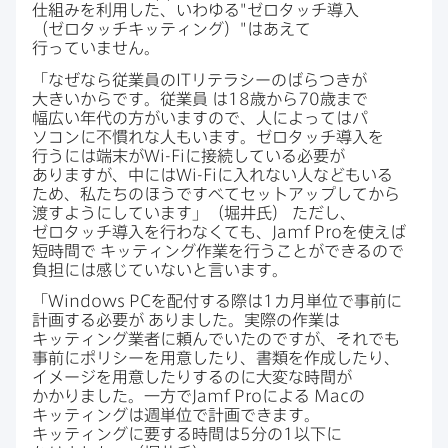
仕組みを​利用した、​いわゆる​"ゼロタッチ導入
（ゼロタッチキッティング）"は​あえて​
行っていません。
「なぜなら​従業員の
IT
リテラシーの​ばらつきが​
大きいからです。​従業員
は
18
歳から
70
歳まで​
幅広い年代の​方が​いますので、​人に​よっては​パ
ソコンに​不慣れな​人もいます。​ゼロタッチ導入を​
行うには​端末が
Wi-Fi
に​接続している​必要が​
ありますが、​中には
Wi-Fi
に​入れない​人なども​いる​
ため、​私たちの​ほうですべて​セットアップしてから​
渡すように​しています」​（堀井氏）
ただし、​
ゼロタッチ導入を​行わなくても、
Jamf Pro
を​使えば​
短時間で
キッティング作業を​行うことができるので​
負担には​感じていないと​言います。
「
Windows PC
を​配付する​際は
1
カ月単位で​事前に​
計画する​必要が
ありました。​実際の​作業は​
キッティング業者に​頼んでいたのですが、​それでも​
事前に​ポリシーを​用意したり、​書類を​作成したり、​
イメージを​用意したりするのに​大変な​時間が​
かかりました。​一方で
Jamf Pro
に​よる
Mac
の​
キッティングは​週単位で​計画できます。​
キッティングに​要する​時間は
5
分の
1
以下に​