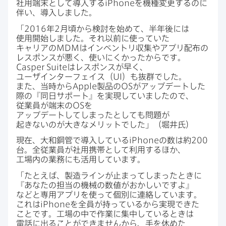
社用端末と​して​導入する
iPhone
を​機種変更するのに​
伴い、​導入しました。
「
2016
年
2
月頃から​検討を​始めて、​半年後には​
使用開始しました。​それ以前に​使っていた​
キャリアの
MDM
は​インベントリ収集や​アプリ配布の​
レスポンスが​悪く、​使いにくかったからです。
Casper Suite
は​レスポンスが​早く、​
ユーザインターフェイス（
UI
）も​抜群でした。​
また、​当時から
Apple
製品の
OS
が​アップデートした​
際の​『同日サポート』を​実現していましたので、​
従業員が​端末の
OS
を​
アップデートしてしまったとしても​問題が​
起きないのが​大きな​メリットでした」​（堀井氏）
現在、​大和鋼管で​導入している
iPhone
の​数は​約
200
台。​全従​業員が​社用携帯と​して​利用する​ほか、​
工場内の​業務にも​活用しています。
「たとえば、​製造ラインが​止まってしまった​ときに​
『あなたの​担当の​機械の​数値が​おかしいですよ』
などと​専用アプリを​使って​個別に​連絡しています。​
これは
iPhone
を​全員が​持っているから​実現できた​
ことです。​工場の​中で​作業に​集中している​ときは​
電話に​出る​ことができませんから、​手を​休めた​