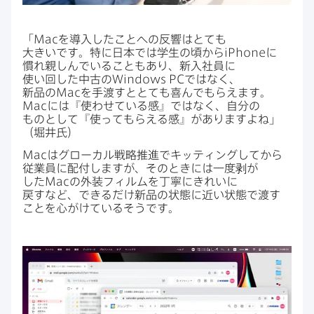
「
Mac
を​導入した​ことへの​反響は​とても​
大きいです。​特に​日本では​学生の​頃から
iPhone
に​
慣れ親しんでいる​ことも​あり、​新入社員に​
使い回した​中古の
Windows PC
ではなく、​
新品の
Mac
を​手渡すと​とても​喜んで​もらえます。
Mac
には​『使わせている​感』ではなく、​自分の​
ものと​して『使って​もらえる​感』が​ありますよね」​
（堀井氏）
Mac
は​グローカル戦略推進で​キッティングしてから​
従業員に​配付しますが、​その​ときには​一度​剥が​
した
Mac
の​外装フィルムを​丁寧に​きれいに​
戻すなど、​できるだけ新品の​状態に​近い​状態で​渡す​
ことを​心がけている​そうです。