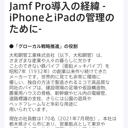
Jamf Pro
導入の​経緯
-
iPhone
と
iPad
の​管理の​
ために
-
●​「グローカル戦略推進」の​役割
大和鋼管工業株式会社​（以下、​大和鋼管）は、​
さまざまな​産業や​人々の​暮らしに​欠かす​
ことのできない​鉄パイプ​（亜鉛メッキパイプ）を​
昭和
7
年（
1932
年）の​創業以来​作り続けてきた​
メーカーです。​世界的に​見ても​非常に​環境に​
優しい、​独自の​方​法で​製造される​エコで​高品質な​
同社の​パイプは、​建設現場の​足場や​仮設構造物、​
農業用ハウスの​骨格、​新幹線や​ビル内の​電線管、​
道路標識の​支柱、​さらには​公園の​遊具や​
ベッドフレームなど​多彩な​用途に​
用いられています。
現在の​社員数は
170
名（
2021
年
7
月現在）。​本社は​
栃木県さくら市に​あり、​営業拠点と​して​東京や​