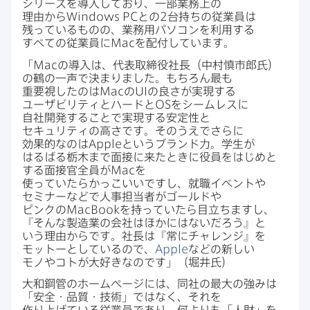
シリーズを​導入しており、​一部​業務上の​
理由から
Windows PC
との
2
台持ちの​従業員は​
残っている​ものの、​業務用パソコンを​利用する​
すべての​従業員に
Mac
を​配付しています。
「
Mac
の​導入は、​代表取締役社長​（中村慎市郎氏）
の​鶴の​一声で​決まりました。​もちろん​最も​
重要視したのは
Mac
の
UI
の​良さが​実現する​
ユーザビリティと​ハードと
OS
を​シームレスに​
自社開発する​ことで​実現する​安定性と​
セキュリティの​高さです。​そのうえで​さらに​
効果的なのは
Apple
と​いう​ブランド力。​学生が​
はるばる​栃木まで​面接に​来た​ときに​役員を​はじめと​
する​面接官全員が
Mac
を​
使っていたらかっこいいですし、​就職イベントや​
セミナーなどで​人事担当者が​ゴールドや​
ピンクの
MacBook
を​持っていたら​目立ちますし、​
『そんな​製造業の​会社は​ほかには​ないだろう』と​
いう​理由からです。​社長は​『常に​チャレンジ』を​
モットーと​しているので、
Apple
などの​新しい​
モノや​コトが​大好きなのです」​（堀井氏）
大和鋼管の​ホームページには、​同社の​最大の​強みは​
「安全・​品質・技術」ではなく、​それを​