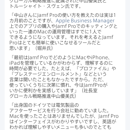
グローカル戦略推進に​配属された​中山優美氏と​
トルーシャイト・スヴェン氏です。
「中山さんに
Jamf Pro
の​使い方を​教えたのは​実は
1
カ月前の​ことですが、
Apple Business Manager
上での​アプリの​購入や
Jamf Pro
での​キッティングと​
いった​一連の
Mac
の​運用管理は​すでに
1
人で​
できるようになっています。​それを​考えると
Jamf
Pro
は​とても​簡単に​使いこなせる​ツールだと​
思います」​（堀井氏）
「最初は
Jamf Pro
で​どのように
Mac
や
iPhone
、
iPad
を​管理しているかが​わからず、​理解するのに​
時間が​必要でした。​たとえば、​『プロファイル』や​
『プレステージエンロールメント』などと​いう​
言葉は​聞いた​こともなかったですから。​ただ、​
使っていく​うちに​次第に​慣れ、​今は
JamfPro
が​
いかに​便利かを​実感しています」​（社長室
グローカル戦略推進中山優美氏）
「出身国の​ドイツでは​電気製品の​
アフターサービスを​行う​会社に​勤めていました。
Mac
を​使った​ことは​ありませんでしたが、
Jamf Pro
は​インターフェイスが​わかりやすいですし、​英語が​
わかれば​理解しやすい​メニューも​多いので​とても​