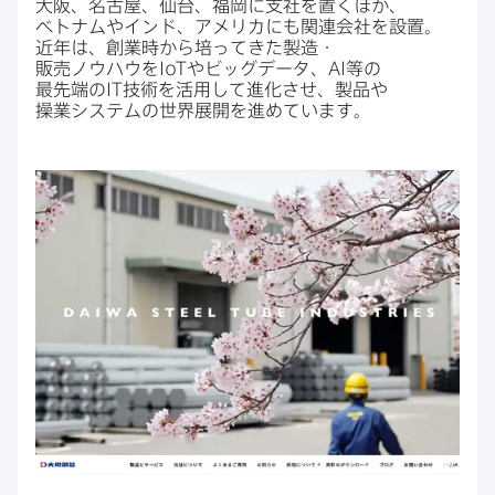
大阪、​名古屋、​仙台、​福岡に​支社を​置く​ほか、​
ベトナムや​インド、​アメリカにも​関連会社を​設置。​
近年は、​創業時から​培ってきた製造・
販売ノウハウを
IoT
や​ビッグデータ、
AI
等の​
最先端の
IT
技術を​活用して​進化させ、​製品や​
操業システムの​世界展開を​進めています。