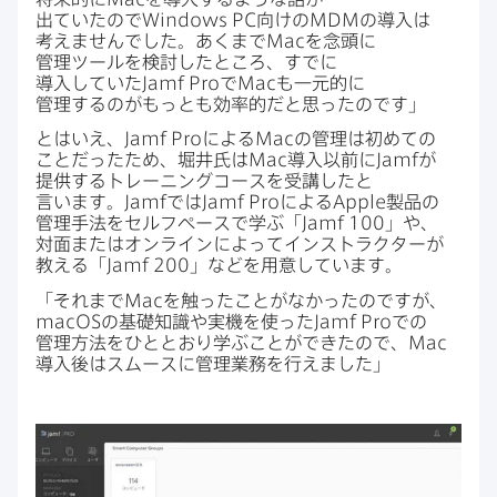
出ていたので
Windows PC
向けの
MDM
の​導入は​
考えませんでした。​あくまで
Mac
を​念頭に​
管理ツールを​検討した​ところ、​すでに​
導入していた
Jamf Pro
で
Mac
も​一元的に​
管理するのが​もっとも​効率的だと​思ったのです」
とは​いえ、
Jamf Pro
に​よる
Mac
の​管理は​初めての​
ことだった​ため、​堀井氏は
Mac
導入以前に
Jamf
が​
提供する​トレーニングコースを​受講したと​
言います。
Jamf
では
Jamf Pro
に​よる
Apple
製品の​
管理手法を​セルフペースで​学ぶ​「
Jamf 100
」や、​
対面または​オンラインに​よって​インストラクターが​
教える​「
Jamf 200
」などを​用意しています。
「それまで
Mac
を​触った​ことがなかったのですが、
macOS
の​基礎知識や​実機を​使った
Jamf Pro
での​
管理方​法を​ひととおり学ぶことが​できたので、
Mac
導入後は​スムースに​管理業務を​行えました」