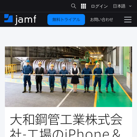
サ
日本語
イ
メ
ト
検
イ
索
お問い合わせ
無料トライアル
ン
ホ
ナ
コ
ー
ビ
ン
ム
ゲ
テ
ー
ン
シ
ツ
ョ
に
ン
を
移
動
切
り
替
え
る
大和鋼管工業株式会
社
-
工場の
iPhone
＆