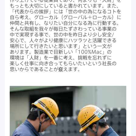
作り上げている​従業員であり、​何よりも​「人財」を​
もっとも​大切に​していると​書かれています。​また、​
「代表からの​挨拶」には​「世の​中の​為に​なる​コトを​
自ら​考え、​グローカル​（グローバル＋ローカル）に​
仲間と​共有し、​なりたい​自分に​なる​為に​行動する。​
そんな​取組を​我々が​毎日​たずさわっている​事業の​
中で​実現する​事で、​世の​中を​昨日より​少し​安全/​
安心で、​人々が​より​健康に​ハツラツと​活躍できる​
場所に​して​行きたいと​思います」と​いう​一文が​
あります。​製造業で​目新しい​「
100
%
Mac
」の​
環境は​「人財」を​一番に​考え、​挑戦を​忘れずに​
楽しく​仕事に​向き合って​もらいたいと​いう​社長の​
思いからである​ことが​窺えます。