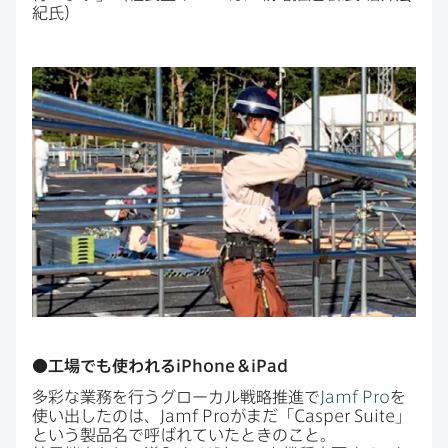
紀氏）
●工場でも​使われる
iPhone
＆
iPad
多彩な​業務を​行う​グローカル戦略推進で
Jamf Pro
を​
使い出したのは、
Jamf Pro
が​まだ​「
Casper Suite
」
と​いう​製品名で​呼ばれていた​ときの​こと。​