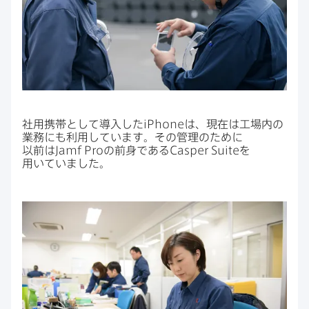
社用携帯と​して​導入した
iPhone
は、​現在は​工場内の​
業務にも​利用しています。​その​管理の​ために​
以前は
Jamf Pro
の​前身である
Casper Suite
を​
用いていました。