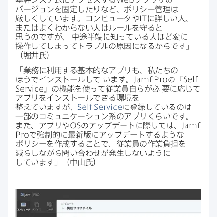
バージョンを​固定したりなど、​ポリシー管理は​
厳しくしています。​コンピュータや
IT
に​詳しい​人、​
または​よく​わからない​人は​ルールを​守ると​
思うのですが、
中途半端に​知っている​人ほど変に​
操作してしまって​トラブルの​原因に​なるからです」​
（堀井氏）
「業務に​利用する​基本的な​アプリも、​私たちの​
ほうで​インストールして
います。
Jamf Pro
の​『
Self
Service
』の​機能を​使って​従業員自らが​必
要に​応じて​
アプリを​インストールできる​環境を​
整えていますが、
Self Service
に​登録しているのは​
一部の​コミュニケーション系の​アプリくらいです。​
また、​アプリや
OS
の​アップデートに​際しては、
Jamf
Pro
で​強制的に​最新版に​アップデートするような​
ポリシーを​作成する​ことで、​従業員の​作業負担を​
減らしながら​問い​合わせが​発生しないように​
しています」​（中山氏）