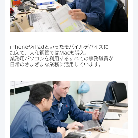
iPhone
や
iPad
と​いった​モバイルデバイスに​
加えて、​大和鋼管では
Mac
も​導入。​
業務用パソコンを​利用する​すべての​事務職員が​
日常の​さまざまな​業務に​活用しています。