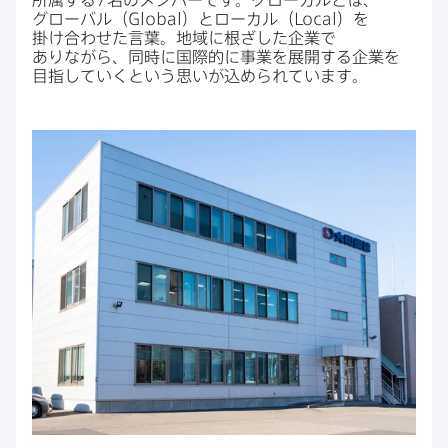
グローバル​（
Global
）と​ローカル​（
Local
）を​
掛け合わせた​言葉。​地域に​根ざした​企業で​
ありながら、​同時に​国際的に​事業を​展開する​企業を​
目指していくと​いう​思いが​込められています。