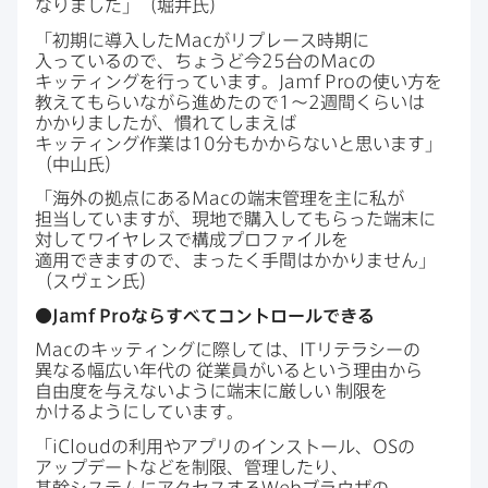
なりました」​（堀井氏）
「初期に​導入した
Mac
が​リプレース時期に​
入っているので、​ちょうど​今
25
台の
Mac
の​
キッティングを​行っています。
Jamf Pro
の​使い方を​
教えて​もらいながら​進めたので
1
〜
2
週間くらいは​
かかりましたが、​慣れてしまえば​
キッティング作業は
10
分も​かからないと​思います」​
（中山氏）
「海外の​拠点に​ある
Mac
の​端末管理を​主に​私が​
担当していますが、​現地で​購入して​もらった​端末に​
対して​ワイヤレスで​構成プロファイルを
適用できますので、​まったく​手間は​かかりません」​
（スヴェン氏）
●
Jamf Pro
なら​すべて​コントロールできる
Mac
の​キッティングに​際しては、
IT
リテラシーの​
異なる​幅​広い年代の
従業員が​いると​いう​理由から​
自由度を​与えないように​端末に​厳しい
制限を​
かけるように​しています。
「
iCloud
の​利用や​アプリの​インストール、
OS
の​
アップデートなどを​制限、​管理したり、​
基幹システムに​アクセスする
Web
ブラウザの​