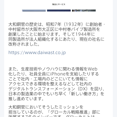
大和鋼管の​歴史は、​昭和
7
年（
1932
年）に​創始者・
中村留市が​大阪市大正区に​中村巻パイプ製造所を​
創業したことに​始まります。​そして
1944
年に​
同製造所が​法人組織化するに​あたり、​現在の​社名に​
改称されました。
https
://
www
.
daiwast
.
co
.
jp
また、​生産技術や​ノウハウに​関わる​情報を
Web
化したり、​社員全員に
iPhone
を​支給したりする​
ことで​社内・工場内の​どこに​いても​情報に​
アクセスできる​環境を​整える​などして​社内の​
デジタルトランスフォーメーション​（
DX
）を​図り、​
日本の​製造業の​中でも​いち早く​「新しい​働き方」を​
推し進めています。
大和鋼管に​おいて​そうした​ミッションを​
担当しているのが、​「グローカル戦略推進」部に​
所属する
7
名の​メンバーです。​グローカルとは、​