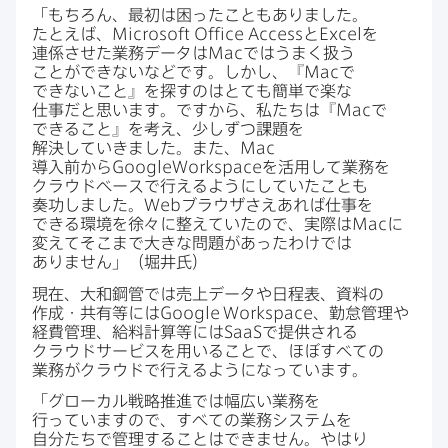
「もちろん、​最初は​困った​こともありました。​
たとえば、
Microsoft Office Access
と
Excel
を​
連係させた​業務データは
Mac
では​うまく​扱う​
ことができないなどです。​しかし、​『
Mac
で​
できない​こと』を​探すのは​とても​簡単で​楽な​
仕事だと​思います。​ですから、​私たちは​『
Mac
で​
できる​こと』を​考え、​少しずつ課題を​
解決していきました。​また、
Mac
導入前から
GoogleWorkspace
を​活用して​業務を​
クラウドベースで​行えるように​していた​ことも​
奏功しました。
Web
ブラウザさえ​あれば​仕事を​
できる​環境を​徐々に​整えていたので、​実際は
Mac
に​
変えて​そこまで​大きな​問題が​あったわけでは​
ありません」​（堀井氏）
現在、​大和鋼管では​売上データや​日程表、​資料の​
作成・共有等には
Google Workspace
、​勤怠管理や​
経費管理、​給料計算等には
SaaS
で​提供される​
クラウドサービスを​用いる​ことで、​ほぼ​すべての​
業務が​クラウドで​行えるようになっています。
「グローカル戦略推進では​幅広い​業務を​
行っていますので、​すべての​業務システムを​
自分たちで​管理する​ことは​できません。​やはり​