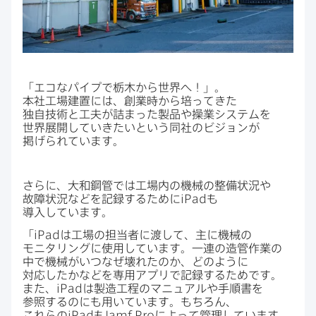
「エコな​パイプで​栃木から​世界へ！」。​
本社工場建置には、​創業時から​培ってきた​
独自技術と​工夫が​詰まった​製品や​操業システムを​
世界展開していきたいと​いう​同社の​ビジョンが​
掲げられています。
さらに、​大和鋼管では​工場内の​機械の​整備状況や​
故障状況などを​記録する​ために
iPad
も​
導入しています。
「
iPad
は​工場の​担当者に​渡して、​主に​機械の​
モニタリングに​使用しています。​一連の​造管作業の​
中で​機械が​いつなぜ​壊れたのか、​どのように​
対応したかなどを​専用アプリで​記録する​ためです。​
また、
iPad
は​製造工程の​マニュアルや​手順書を​
参照するのにも​用いています。​もちろん、​
これらの
iPad
も
Jamf Pro
に​よって​管理しています。