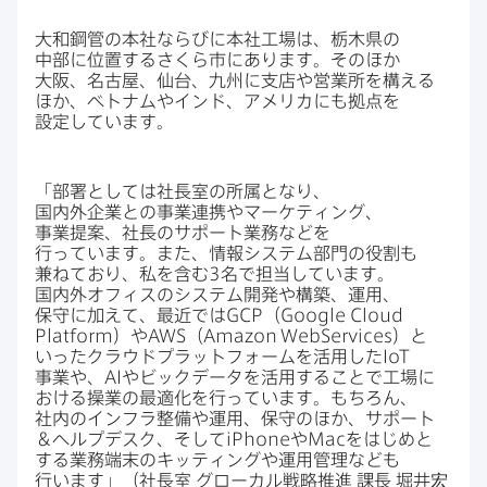
大和鋼管の​本社ならびに​本社工場は、​栃木県の​
中部に​位置するさくら市に​あります。​その​ほか​
大阪、​名古屋、​仙台、​九州に​支店や​営業所を​構える​
ほか、​ベトナムや​インド、​アメリカにも​拠点を​
設定しています。
「部署と​しては​社長室の​所属と​なり、​
国内外企業との​事業連携や​マーケティング、​
事業提案、​社長の​サポート業務などを​
行っています。​また、​情報システム部門の​役割も​
兼ねており、​私を​含む
3
名で​担当しています。​
国内外オフィスの​システム開発や​構築、​運用、​
保守に​加えて、​最近では
GCP
（
Google Cloud
Platform
）や
AWS
（
Amazon WebServices
）と​
いった​クラウドプラットフォームを​活用した
IoT
事業や、
AI
や​ビック​データを​活用する​ことで​工場に​
おける​操業の​最適化を​行っています。​もちろん、​
社内の​インフラ整備や​運用、​保守の​ほか、​サポート
＆ヘルプデスク、​そして
iPhone
や
Mac
を​はじめと​
する​業務端末の​キッティングや​運用管理なども​
行います」​（社長室
グローカル戦略推進
課長
堀井宏