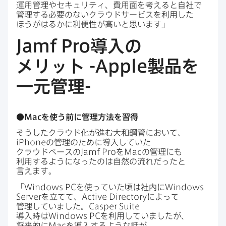
運用管理や​セキュリティ、​費用面を​考えると​自社で​
管理する​必要の​ない​クラウドサービスを​利用した​
ほうがはるかに​利便性が​高いと​思います」
Jamf Pro
導入の​
メリット
-Apple
製品を​
一元管理
-
●
Mac
を​使う前に​管理方​法を​習得
そうした​クラウド化が​進む大和鋼管に​おいて、
iPhone
の​管理の​ために​導入していた​
クラウドベースの
Jamf Pro
を
Mac
の​管理にも​
利用するようになったのは​自然の​流れだったと​
言えます。
「
Windows PC
を​使っていた​頃は​社内に
Windows
Server
を​立てて、
Active Directory
に​よって​
管理していました。
Casper Suite
導入時は
Windows PC
を​利用していましたが、​
将来的に
Mac
を​導入するような​話が​