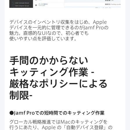
デバイスの​インベントリ収集を​はじめ、
Apple
デバイスを​一元的に​管理できるのが
Jamf Pro
の​
魅力。​直感的な
UI
なので、​初心者でも​
使いやすい点を​評価しています。
手間の​かからない​
キッティング作業
-
厳格な​ポリシーに​よる​
制限
-
●
Jamf Pro
での​短時間での​キッティング作業
グローカル戦略推進では
Mac
の​キッティングを​
行うに​あたり、
Apple
の​「自動デバイス登録」の​