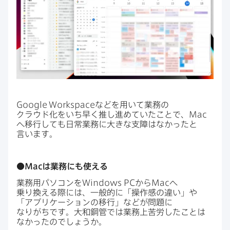
Google Workspace
などを​用いて​業務の​
クラウド化を​いち早く​推し進めて​いた​ことで、
Mac
へ​移行しても​日常業務に​大きな​支障は​なかったと​
言います。
●
Mac
は​業務にも​使える
業務用パソコンを
Windows PC
から
Mac
へ​
乗り換える​際には、​一般的に​「操作感の​違い」や​
「アプリケーションの​移行」などが​問題に​
なりがちです。​大和鋼管では​業務上苦労した​ことは​
なかったのでしょうか。