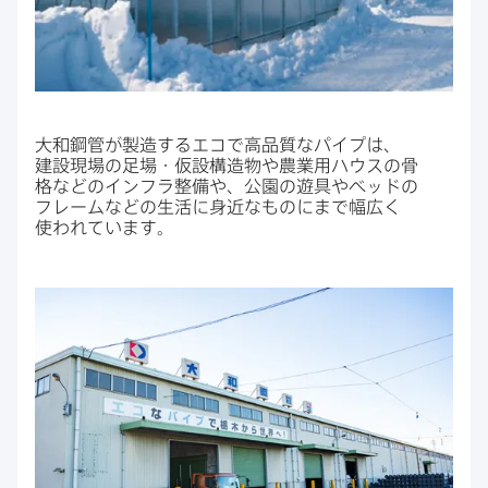
大和鋼管が​製造する​エコで​高品質な​パイプは、​
建設現場の​⾜場・仮設構造物や​農業⽤ハウスの​⾻
格などの​インフラ整備や、​公園の​遊具や​ベッドの​
フレームなどの​生活に​身近な​ものにまで​幅広く​
使われています。