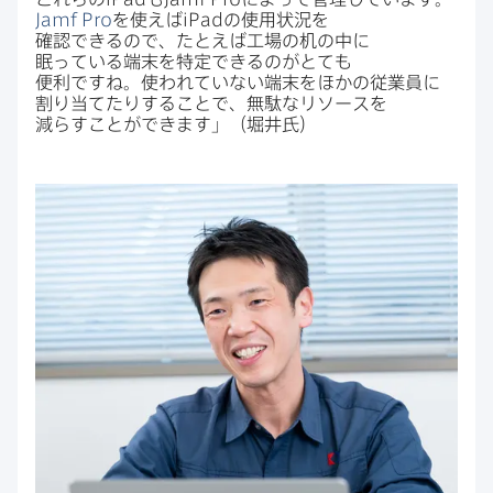
Jamf Pro
を​使えば
iPad
の​使用状況を​
確認できるので、​たとえば​工場の​机の​中に​
眠っている​端末を​特定できるのが​とても​
便利ですね。​使われていない​端末を​ほかの​従業員に​
割り当てたりする​ことで、​無駄な​リソースを​
減らすことができます」​（堀井氏）