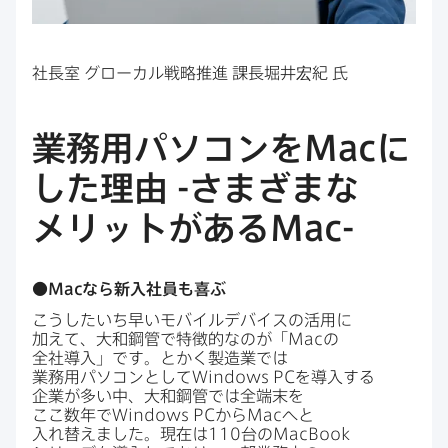
社長室
グローカル戦略推進
課長堀井宏紀
氏
業務用パソコンを
Mac
に​
した​理由
-
さまざまな​
メリットが​ある
Mac-
●
Mac
なら​新入社員も​喜ぶ
こうしたいち早い​モバイルデバイスの​活用に​
加えて、​大和鋼管で​特徴的なのが​「
Mac
の​
全社導入」です。​とかく​製造業では​
業務用パソコンと​して
Windows PC
を​導入する​
企業が​多い中、​大和鋼管では​全端末を​
ここ数年で
Windows PC
から
Mac
へと​
入れ替えました。​現在は
110
台の
MacBook