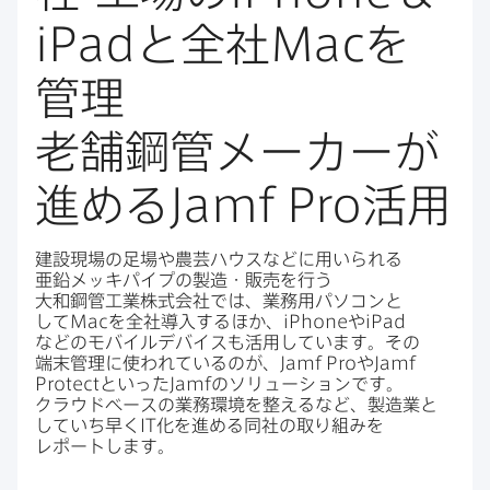
iPad
と​全社
Mac
を​
管理
老舗鋼管メーカーが​
進める
Jamf Pro
活用
建設現場の​足場や​農芸ハウスなどに​用いられる​
亜鉛メッキパイプの​製造・販売を​行う​
大和鋼管工業株式会社では、​業務用パソコンと​
して
Mac
を​全社導入する​ほか、
iPhone
や
iPad
などの​モバイルデバイスも​活用しています。​その​
端末管理に​使われているのが、
Jamf Pro
や
Jamf
Protect
と​いった
Jamf
の​ソリューションです。​
クラウドベースの​業務環境を​整えるなど、​製造業と​
していち早く
IT
化を​進める​同社の​取り組みを​
レポートします。