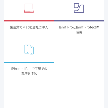
製造業で
Mac
を​全社に​導入
Jamf Pro
と
Jamf Protect
の​
活用
iPhone
,
iPad
で​工場での​
業務を
IT
化