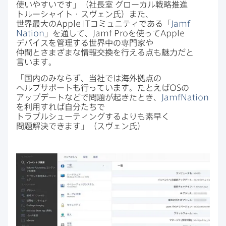
使いやすいです」​（社長室
グローカル戦略推進
トルーシャイト・スヴェン氏）また、​
世界最大の
Apple IT
コミュニティである​「
Jamf
Nation
」を​通して、
Jamf Pro
を​使って
Apple
デバイスを​管理する​世界中の​専門家や​
仲間とさまざまな​情報交換を​行える​点も​魅力だと​
言います。
「国内のみならず、​当社では​海外拠点の​
ヘルプサポートも​行っています。​たとえば
OS
の​
アップデートなどで​問題が​起きた​とき、
JamfNation
を​利用すれば​自分たちで​
トラブルシューティングするよりも​素早く​
問題解決できます」​（スヴェン氏）