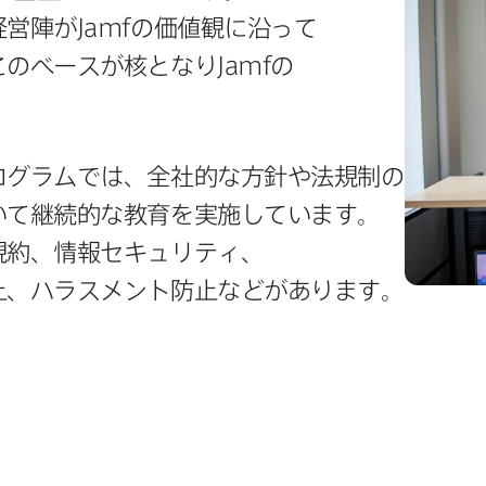
経営陣が
Jamf
の​価値観に​沿って​
この​ベースが​核となり
Jamf
の​
ラムでは、​全社的な​方​針や​法規制の​
いて​継続的な​教育を​実施しています。​
規約、​情報セキュリティ、​
、​ハラスメント防止などが​あります。