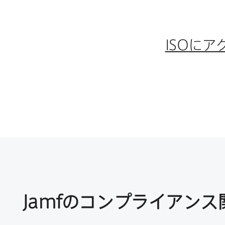
ISO
に​ア
Jamf
の​コンプライアンス