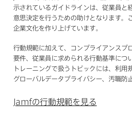
示されている​ガイドラインは、​従業員と​
意思決定を​行う​ための​助けと​なります。​
企業文化を​作り上げています。
行動規範に​加えて、​コンプライアンスプログ
要件、​従業員に​求められる​行動基準に​つ
トレーニングで​扱う​トピックには、​利用
グローバルデータプライバシー、​汚職防止
Jamf
の​行動規範を​見る