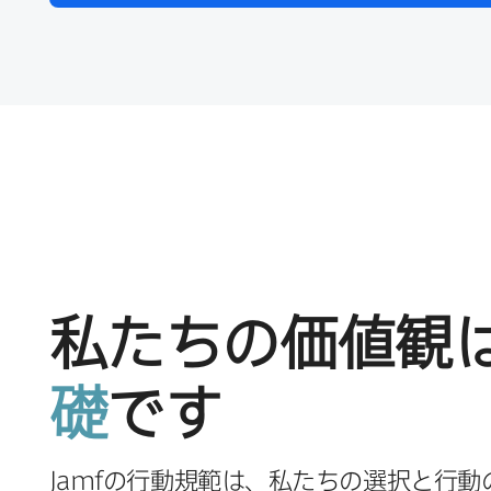
私たちの​価値観
礎
です
Jamf
の​行動規範は、​私たちの​選択と​行動