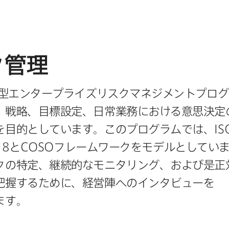
ク管理
合型エンタープライズリスクマネジメントプログ
​戦略、​目標設定、​日常業務に​おける​意思決定の
を​目的と​しています。​この​プログラムでは、
IS
18
と
COSO
フレームワークを​モデルと​していま
の​特定、​継続的な​モニタリング、​および​是正
把握する​ために、​経営陣への​インタビューを​
ます。