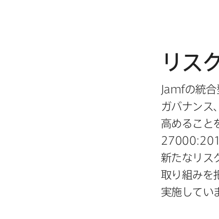
リス
Jamf
の​統
ガバナンス、
高める​こと
27000
:
20
新たなリスク
取り組みを​
実施してい