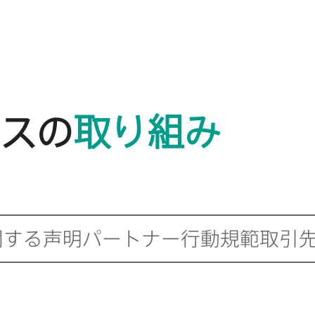
スの
取り組み
する​声明
パートナー行動規範
取引