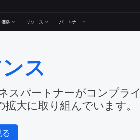
価格
リソース
パートナー
アンス
ジネスパートナーが​コンプラ
の​拡大に​取り​組んでいます。
見る