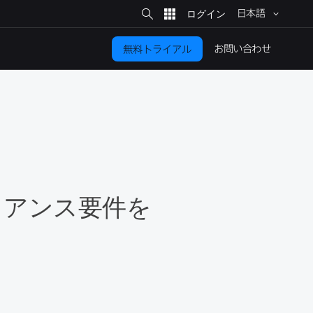
サ
イ
日本語
ト
検
索
お問い​合わせ
無料トライアル
イアンス要件を​