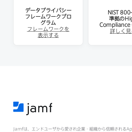
データプライバシー
NIST 800
フレームワークプロ
準拠の
Hi
グラム
Compliance 
フレームワークを​
詳しく​見
表示する
Jamf
は、​エンドユーザから​愛され企業・組織から​信頼される
Ap