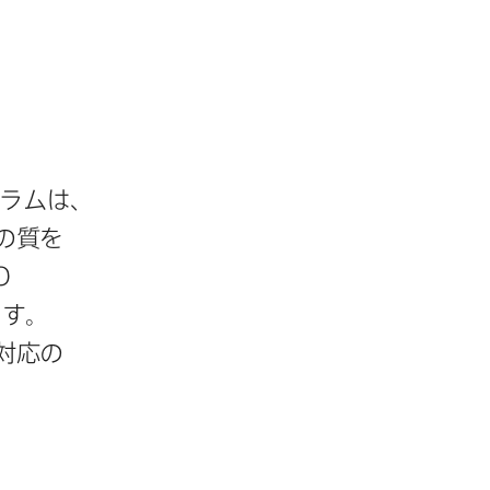
ラムは、​
​質を​
O
す。​
対応の​