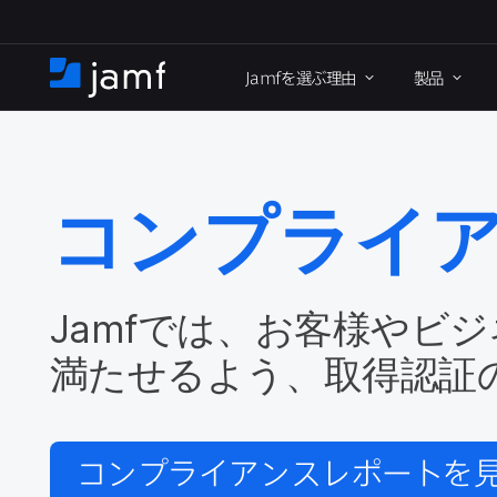
メ
イ
Jamf
を​選ぶ理由
製品
ン
ホ
コ
ー
ン
ム
テ
ン
ツ
コンプライ
に
移
動
Jamf
では、​お客様や​ビ
満たせる​よう、​取得認証
コンプライアンスレポートを​