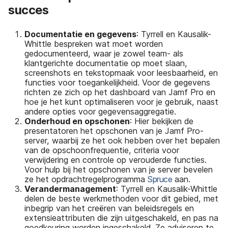
succes
Documentatie en gegevens
: Tyrrell en Kausalik-
Whittle bespreken wat moet worden
gedocumenteerd, waar je zowel team- als
klantgerichte documentatie op moet slaan,
screenshots en tekstopmaak voor leesbaarheid, en
functies voor toegankelijkheid. Voor de gegevens
richten ze zich op het dashboard van Jamf Pro en
hoe je het kunt optimaliseren voor je gebruik, naast
andere opties voor gegevensaggregatie.
Onderhoud en opschonen
: Hier bekijken de
presentatoren het opschonen van je Jamf Pro-
server, waarbij ze het ook hebben over het bepalen
van de opschoonfrequentie, criteria voor
verwijdering en controle op verouderde functies.
Voor hulp bij het opschonen van je server bevelen
ze het opdrachtregelprogramma
Spruce
aan.
Verandermanagement
: Tyrrell en Kausalik-Whittle
delen de beste werkmethoden voor dit gebied, met
inbegrip van het creëren van beleidsregels en
extensieattributen die zijn uitgeschakeld, en pas na
goedkeuring worden ingeschakeld. Ze adviseren te