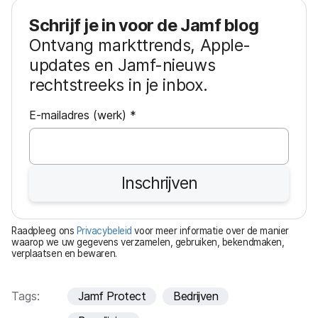
Schrijf je in voor de Jamf blog
Ontvang markttrends, Apple-
updates en Jamf-nieuws
rechtstreeks in je inbox.
V
E-mailadres (werk)
*
e
r
e
Inschrijven
i
s
t
Raadpleeg ons
Privacybeleid
voor meer informatie over de manier
waarop we uw gegevens verzamelen, gebruiken, bekendmaken,
verplaatsen en bewaren.
Tags:
Jamf Protect
Bedrijven