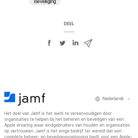
Beveiliging
DEEL
D
D
D
D
e
e
e
e
e
e
e
e
l
l
l
l
o
o
o
v
p
p
p
i
F
T
L
a
a
w
i
e
Nederlands
c
i
n
-
e
t
k
m
Het doel van Jamf is het werk te vereenvoudigen door
b
t
e
a
organisaties te helpen bij het beheren en beveiligen van een
o
e
d
i
Apple ervaring waar eindgebruikers van houden en organisaties
o
r
I
l
op vertrouwen. Jamf is het enige bedrijf ter wereld dat een
k
n
complete beheer- en beveiligingsoplossing biedt voor een Apple-