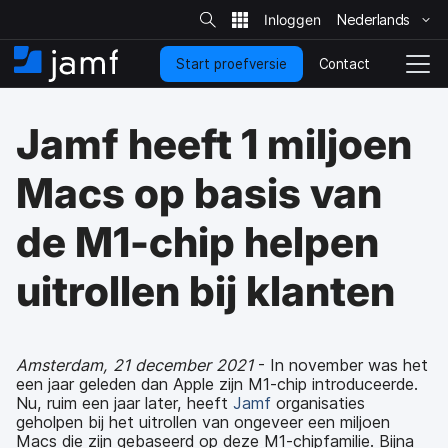
Z
o
Nederlands
N
e
k
a
o
Contact
Start proefversie
a
B
S
p
s
r
e
c
i
h
g
h
t
Jamf heeft 1 miljoen
o
e
i
a
o
n
k
f
p
e
Macs op basis van
d
a
l
o
g
n
de M1-chip helpen
n
i
a
d
n
v
e
a
i
uitrollen bij klanten
r
g
w
a
e
t
r
i
Amsterdam, 21 december 2021
- In november was het
p
e
een jaar geleden dan Apple zijn M1-chip introduceerde.
Nu, ruim een jaar later, heeft
Jamf
organisaties
geholpen bij het uitrollen van ongeveer een miljoen
Macs die zijn gebaseerd op deze M1-chipfamilie. Bijna