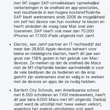
met M1 zagen SAP-ontwikkelaars ‘opmerkelijke’
verbeteringen in de snelheid en app-prestaties,
wat resulteerde in een hogere kostenefficiëntie.
SAP biedt werknemers sinds 2008 de mogelijkheid
om zelf het device van hun voorkeur te kiezen en
heeft sindsdien de vraag naar Mac snel zien
toenemen. SAP heeft ook meer dan 70.000
iPhones en 17.500 iPads uitgerold met Jamf.
Electric, een Jamf-partner en IT-techbedrijf dat
meer dan 26.800 Apple-devices beheert voor
kleine en middelgrote klanten, heeft dit jaar een
groei van 158% gezien in het gebruik van Mac-
devices. Ze merken op dat de snelheid die Macs
met de M1-chipfamilie bieden aantrekkelijk is voor
de vele bedrijven die ze bedienen en die erop
gericht zijn werknemers snel en veilig in te werken
met de devices en apps die ze nodig hebben.
Bartlett City Schools, een Amerikaanse school
met 8.500 scholieren en 1.100 medewerkers, heeft
dit jaar bijna 6.000 Macs met M1 uitgerold. Dankzij
Jamf werd de uitroltijd met twee weken verkort,
waardoor het snelste uitroltempo ooit werd