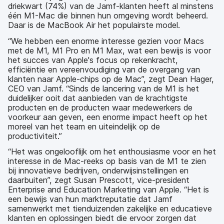
driekwart (74%) van de Jamf-klanten heeft al minstens
één M1-Mac die binnen hun omgeving wordt beheerd.
Daar is de MacBook Air het populairste model.
“We hebben een enorme interesse gezien voor Macs
met de M1, M1 Pro en M1 Max, wat een bewijs is voor
het succes van Apple's focus op rekenkracht,
efficiëntie en vereenvoudiging van de overgang van
klanten naar Apple-chips op de Mac”, zegt Dean Hager,
CEO van Jamf. “Sinds de lancering van de M1 is het
duidelijker ooit dat aanbieden van de krachtigste
producten en de producten waar medewerkers de
voorkeur aan geven, een enorme impact heeft op het
moreel van het team en uiteindelijk op de
productiviteit.”
“Het was ongelooflijk om het enthousiasme voor en het
interesse in de Mac-reeks op basis van de M1 te zien
bij innovatieve bedrijven, onderwijsinstellingen en
daarbuiten”, zegt Susan Prescott, vice-president
Enterprise and Education Marketing van Apple. “Het is
een bewijs van hun marktreputatie dat Jamf
samenwerkt met tienduizenden zakelijke en educatieve
klanten en oplossingen biedt die ervoor zorgen dat