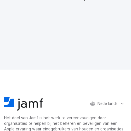
e
e
e
e
l
l
l
l
o
o
o
v
p
p
p
i
F
T
L
a
a
w
i
e
c
i
n
-
e
t
k
m
b
t
e
a
o
e
d
i
o
r
I
l
k
n
Nederlands
Het doel van Jamf is het werk te vereenvoudigen door
organisaties te helpen bij het beheren en beveiligen van een
Apple ervaring waar eindgebruikers van houden en organisaties