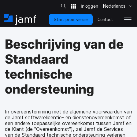
Z
o
Nederlands
N
e
k
a
o
Contact
Start proefversie
a
B
S
p
s
r
e
c
i
h
g
h
t
Beschrijving van de
o
e
i
a
o
n
k
f
p
e
Standaard
d
a
l
o
g
n
technische
n
i
a
d
n
v
e
a
i
ondersteuning
r
g
w
a
e
t
r
i
In overeenstemming met de algemene voorwaarden van
p
e
de Jamf softwarelicentie- en dienstenovereenkomst of
een andere toepasselijke overeenkomst tussen Jamf en
de Klant (de "Overeenkomst"), zal Jamf de Services
van de Standaard technische ondersteuning verlenen