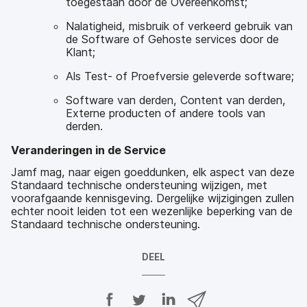
toegestaan door de Overeenkomst;
Nalatigheid, misbruik of verkeerd gebruik van
de Software of Gehoste services door de
Klant;
Als Test- of Proefversie geleverde software;
Software van derden, Content van derden,
Externe producten of andere tools van
derden.
Veranderingen in de Service
Jamf mag, naar eigen goeddunken, elk aspect van deze
Standaard technische ondersteuning wijzigen, met
voorafgaande kennisgeving. Dergelijke wijzigingen zullen
echter nooit leiden tot een wezenlijke beperking van de
Standaard technische ondersteuning.
DEEL
D
D
D
D
e
e
e
e