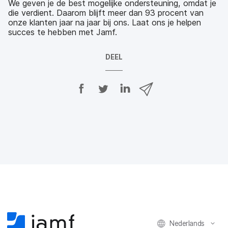
We geven je de best mogelijke ondersteuning, omdat je
die verdient. Daarom blijft meer dan 93 procent van
onze klanten jaar na jaar bij ons. Laat ons je helpen
succes te hebben met Jamf.
DEEL
D
D
D
D
e
e
e
e
e
e
e
e
l
l
l
l
o
o
o
v
p
p
p
i
F
T
L
a
a
w
i
e
c
i
n
-
e
t
k
m
b
t
e
a
o
e
d
i
o
r
I
l
k
n
Nederlands