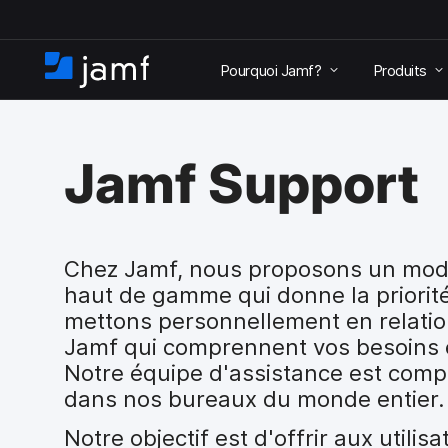
P
a
Pourquoi Jamf?
Produits
s
A
s
c
e
c
r
u
a
Jamf Support
e
u
i
c
l
o
n
t
Chez Jamf, nous proposons un modè
e
haut de gamme qui donne la priorité
n
mettons personnellement en relatio
u
Jamf qui comprennent vos besoins 
p
r
Notre équipe d'assistance est com
i
dans nos bureaux du monde entier.
n
c
Notre objectif est d'offrir aux utili