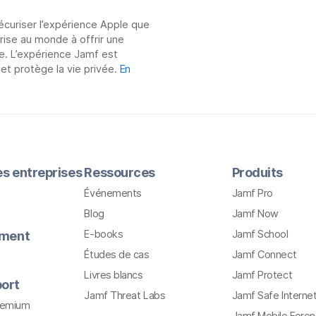
sécuriser l’expérience Apple que
prise au monde à offrir une
e. L’expérience Jamf est
 et protège la vie privée.
En
les entreprises
Ressources
Produits
Événements
Jamf Pro
Blog
Jamf Now
E-books
Jamf School
ement
Études de cas
Jamf Connect
Livres blancs
Jamf Protect
ort
Jamf Threat Labs
Jamf Safe Interne
remium
Jamf Mobile Foren