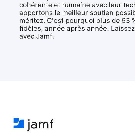
i
cohérente et humaine avec leur tec
p
apportons le meilleur soutien possi
a
méritez. C'est pourquoi plus de 93 
l
fidèles, année après année. Laissez
avec Jamf.