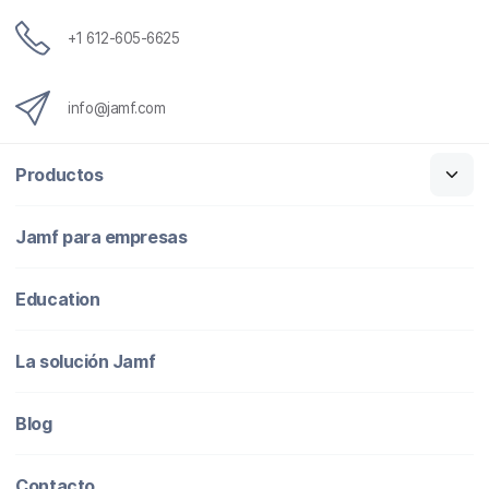
c
o
+1 612-605-6625
info@jamf.com
Productos
Jamf para empresas
Education
La solución Jamf
Blog
Contacto