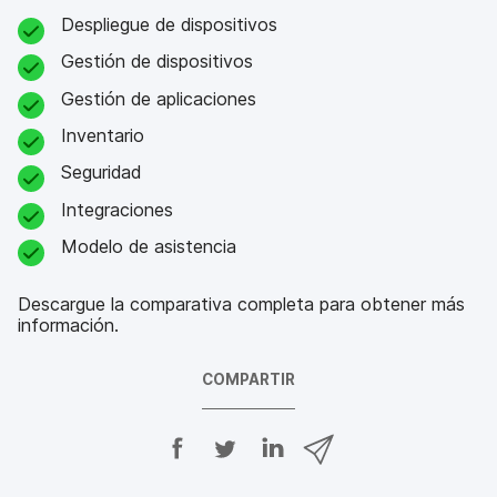
Despliegue de dispositivos
Gestión de dispositivos
Gestión de aplicaciones
Inventario
Seguridad
Integraciones
Modelo de asistencia
Descargue la comparativa completa para obtener más
información.
COMPARTIR
C
C
C
C
o
o
o
o
m
m
m
m