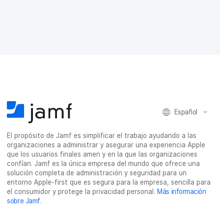
p
p
p
p
a
a
a
a
r
r
r
r
t
t
t
t
i
i
i
i
r
r
r
r
e
e
e
p
n
n
n
o
F
T
L
r
a
w
i
c
c
i
n
o
e
t
k
r
b
t
e
r
Español
o
e
d
e
o
r
I
o
El propósito de Jamf es simplificar el trabajo ayudando a las
k
n
e
organizaciones a administrar y asegurar una experiencia Apple
l
que los usuarios finales amen y en la que las organizaciones
e
confían. Jamf es la única empresa del mundo que ofrece una
c
solución completa de administración y seguridad para un
t
entorno Apple-first que es segura para la empresa, sencilla para
r
el consumidor y protege la privacidad personal.
Más información
ó
sobre Jamf
.
n
i