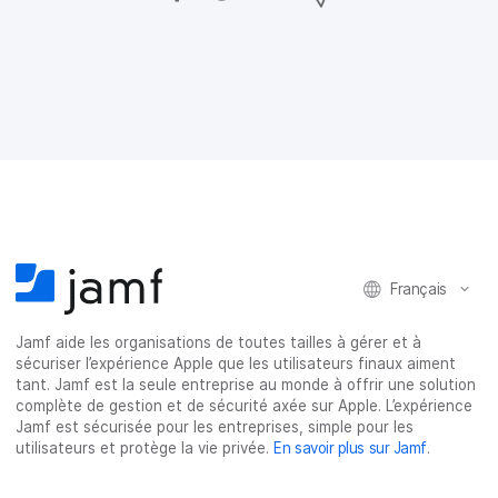
a
a
a
a
r
r
r
r
t
t
t
t
a
a
a
a
g
g
g
g
e
e
e
e
r
r
r
r
s
s
s
p
u
u
u
a
r
r
r
r
F
T
L
e
a
w
i
-
c
i
n
m
e
t
k
a
Français
b
t
e
i
o
e
d
l
o
r
I
Jamf aide les organisations de toutes tailles à gérer et à
k
n
sécuriser l’expérience Apple que les utilisateurs finaux aiment
tant. Jamf est la seule entreprise au monde à offrir une solution
complète de gestion et de sécurité axée sur Apple. L’expérience
Jamf est sécurisée pour les entreprises, simple pour les
utilisateurs et protège la vie privée.
En savoir plus sur Jamf
.