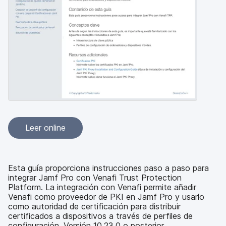
l
Leer online
Esta guía proporciona instrucciones paso a paso para
integrar Jamf Pro con Venafi Trust Protection
Platform. La integración con Venafi permite añadir
Venafi como proveedor de PKI en Jamf Pro y usarlo
como autoridad de certificación para distribuir
certificados a dispositivos a través de perfiles de
configuración. Versión 10.23.0 o posterior.