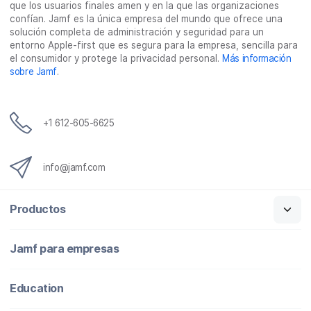
que los usuarios finales amen y en la que las organizaciones
l
confían. Jamf es la única empresa del mundo que ofrece una
e
solución completa de administración y seguridad para un
c
entorno Apple-first que es segura para la empresa, sencilla para
t
el consumidor y protege la privacidad personal.
Más información
r
sobre Jamf
.
ó
n
i
c
+1 612-605-6625
o
info@jamf.com
Productos
Jamf para empresas
Education