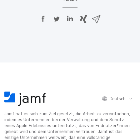
A
A
A
{
V
u
u
u
p
i
f
f
f
h
a
F
T
L
r
E
a
w
i
a
-
c
i
n
s
M
e
t
k
e
a
b
t
e
:
i
o
e
d
s
l
o
r
I
h
t
k
t
n
a
e
t
e
t
r
i
e
i
e
e
l
i
l
i
_
e
l
e
l
o
n
Deutsch
e
n
e
n
n
n
_
Jamf hat es sich zum Ziel gesetzt, die Arbeit zu vereinfachen,
x
indem es Unternehmen bei der Verwaltung und dem Schutz
i
eines Apple Erlebnisses unterstützt, das von Endnutzer*innen
n
geliebt wird und dem Unternehmen vertrauen. Jamf ist das
g
einzige Unternehmen weltweit, das eine vollständige