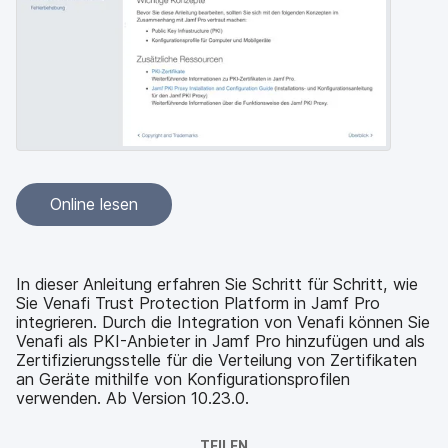
a
n
u
p
t
i
n
h
a
l
t
e
Online lesen
n
In dieser Anleitung erfahren Sie Schritt für Schritt, wie
Sie Venafi Trust Protection Platform in Jamf Pro
integrieren. Durch die Integration von Venafi können Sie
Venafi als PKI-Anbieter in Jamf Pro hinzufügen und als
Zertifizierungsstelle für die Verteilung von Zertifikaten
an Geräte mithilfe von Konfigurationsprofilen
verwenden. Ab Version 10.23.0.
TEILEN