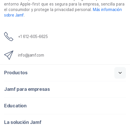
c
entorno Apple-first que es segura para la empresa, sencilla para
t
el consumidor y protege la privacidad personal.
Más información
r
sobre Jamf
.
ó
n
i
c
+1 612-605-6625
o
info@jamf.com
Productos
Jamf para empresas
Education
La solución Jamf