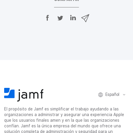
C
C
C
C
o
o
o
o
m
m
m
m
p
p
p
p
a
a
a
a
r
r
r
r
t
t
t
t
i
i
i
i
r
r
r
r
e
e
e
p
n
n
n
o
F
T
L
r
a
w
i
c
c
i
n
o
e
t
k
r
Español
b
t
e
r
o
e
d
e
El propósito de Jamf es simplificar el trabajo ayudando a las
o
r
I
o
organizaciones a administrar y asegurar una experiencia Apple
k
n
e
que los usuarios finales amen y en la que las organizaciones
l
confían. Jamf es la única empresa del mundo que ofrece una
e
solución completa de administración y seguridad para un