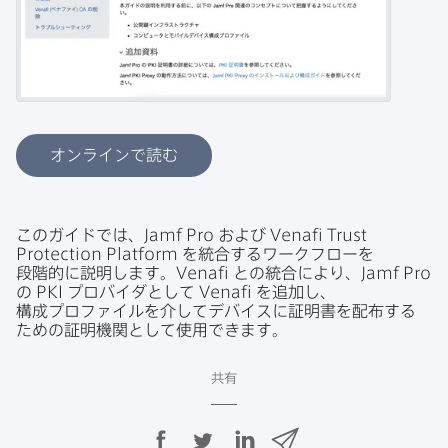
オンラインで読む
この​ガイドでは、
Jamf Pro
および
Venafi Trust
Protection Platform
を​統合する​ワークフローを​
段階的に​説明します。
Venafi
との​統合に​より、
Jamf Pro
の
PKI
プロバイダと​して
Venafi
を​追加し、​
構成プロファイルを​介して​デバイスに​証明書を​配布する​
ための​証明機関と​して​使用できます。
共有
F
T
L
メ