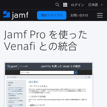
サ
日本語
イ
メ
ト
検
イ
索
お問い合わせ
無料トライアル
ン
ホ
ナ
コ
ー
ビ
ン
ム
ゲ
テ
Jamf Pro
を​使った
ー
ン
シ
ツ
ョ
Venafi
との​統合
に
ン
を
移
動
切
り
替
え
る