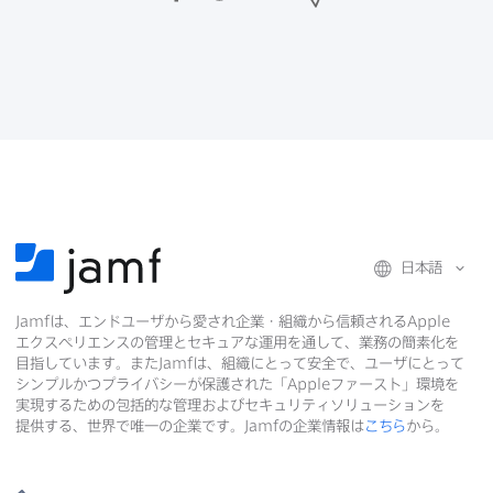
a
w
i
ー
c
i
n
ル
e
t
k
で
b
t
e
o
e
d
共
o
r
I
有
k
で
n
で
で
共
共
有
共
有
有
日本語
Jamf
は、​エンドユーザから​愛され企業・組織から​信頼される
Apple
エクスペリエンスの​管理と​セキュアな​運用を​通して、​業務の​簡素化を​
目指しています。​また
Jamf
は、​組織に​とって​安全で、​ユーザに​とって​
シンプルかつプライバシーが​保護された​「
Apple
ファースト」環境を​
実現する​ための​包括的な​管理および​セキュリティソリューションを​
提供する、​世界で​唯一の​企業です。
Jamf
の​企業情報は
こちら
から。