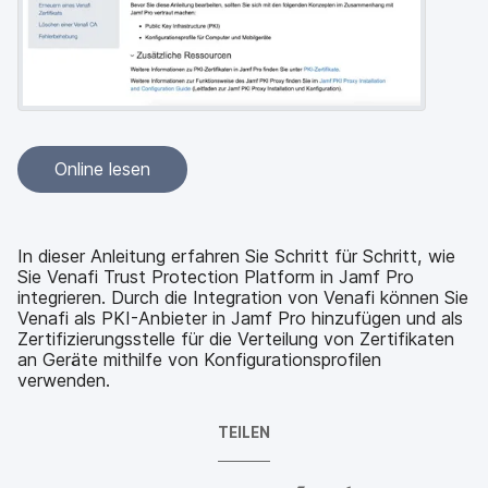
a
n
u
p
t
i
n
h
a
Online lesen
l
t
e
n
In dieser Anleitung erfahren Sie Schritt für Schritt, wie
Sie Venafi Trust Protection Platform in Jamf Pro
integrieren. Durch die Integration von Venafi können Sie
Venafi als PKI-Anbieter in Jamf Pro hinzufügen und als
Zertifizierungsstelle für die Verteilung von Zertifikaten
an Geräte mithilfe von Konfigurationsprofilen
verwenden.
TEILEN