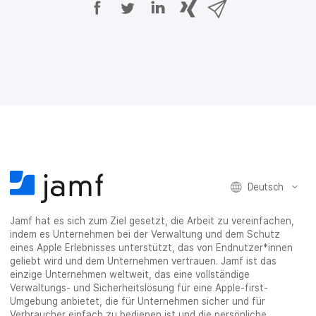
A
A
A
{
V
u
u
u
p
i
f
f
f
h
a
F
T
L
r
E
a
w
i
a
-
c
i
n
s
M
e
t
k
e
a
b
t
e
:
i
o
e
d
s
l
o
r
I
h
t
k
t
n
a
e
t
e
t
r
i
e
i
e
e
l
i
l
i
_
e
l
e
l
o
n
Deutsch
e
n
e
n
n
n
_
Jamf hat es sich zum Ziel gesetzt, die Arbeit zu vereinfachen,
x
indem es Unternehmen bei der Verwaltung und dem Schutz
i
eines Apple Erlebnisses unterstützt, das von Endnutzer*innen
n
geliebt wird und dem Unternehmen vertrauen. Jamf ist das
g
einzige Unternehmen weltweit, das eine vollständige
}
Verwaltungs- und Sicherheitslösung für eine Apple-first-
Umgebung anbietet, die für Unternehmen sicher und für
Verbraucher einfach zu bedienen ist und die persönliche