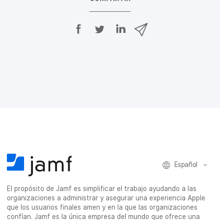
C
C
C
C
o
o
o
o
m
m
m
m
p
p
p
p
a
a
a
a
r
r
r
r
t
t
t
t
i
i
i
i
r
r
r
r
e
e
e
p
n
n
n
o
F
T
L
r
a
w
i
c
c
i
n
o
e
t
k
r
b
t
e
r
Español
o
e
d
e
o
r
I
o
El propósito de Jamf es simplificar el trabajo ayudando a las
k
n
e
organizaciones a administrar y asegurar una experiencia Apple
l
que los usuarios finales amen y en la que las organizaciones
e
confían. Jamf es la única empresa del mundo que ofrece una
c