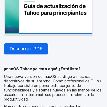
l
Descargar PDF
¡macOS Tahoe ya está aquí! ¿Está listo?
Una nueva versión de macOS se dirige a muchos
dispositivos de su entorno. Como profesional de TI, su
trabajo consiste en poner este conjunto de
funcionalidades y sistemas nuevos en las manos de los
usuarios sin interrumpir sus procesos ni ralentizar la
productividad.
Hay cuatro razones clave por las cuales las