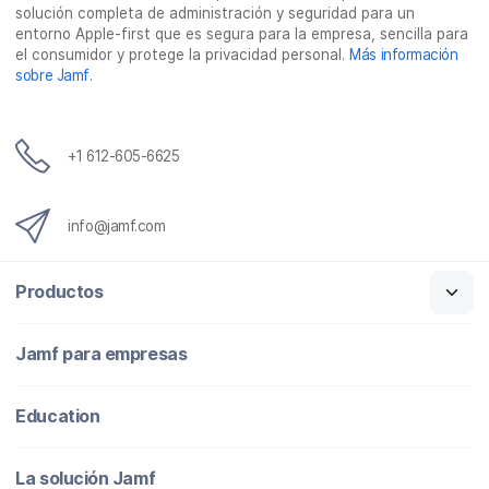
solución completa de administración y seguridad para un
t
entorno Apple-first que es segura para la empresa, sencilla para
r
el consumidor y protege la privacidad personal.
Más información
ó
sobre Jamf
.
n
i
c
o
+1 612-605-6625
info@jamf.com
Productos
Jamf para empresas
Education
La solución Jamf