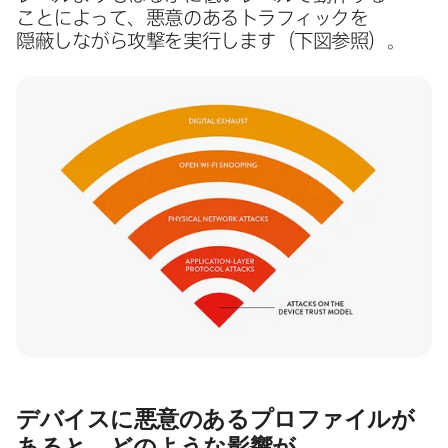
ことに​よって、​悪意の​ある​トラフィックを​
隠蔽しながら​攻撃を​実行します​（下図参照）。
デバイスに​悪意の​ある​プロファイルが​
あると、​どのような​影響が​