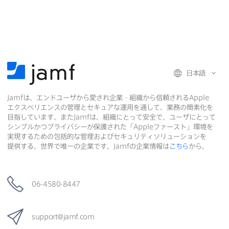
c
i
n
ル
e
t
k
で
b
t
e
o
e
d
共
o
r
I
有
k
で
n
日本語
で
で
共
Jamf
は、​エンドユーザから​愛され企業・組織から​信頼される
Apple
共
有
共
エクスペリエンスの​管理と​セキュアな​運用を​通して、​業務の​簡素化を​
有
有
目指しています。​また
Jamf
は、​組織に​とって​安全で、​ユーザに​とって​
シンプルかつプライバシーが​保護された​「
Apple
ファースト」環境を​
実現する​ための​包括的な​管理および​セキュリティソリューションを​
提供する、​世界で​唯一の​企業です。
Jamf
の​企業情報は
こちら
から。
06-4580-8447
support
@
jamf
.
com