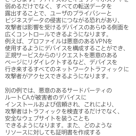
弱めるだけでなく、​すべての​転送データを​
露出する​ことで、​ユーザの​プライバシーと​
ビジネスデータの​侵害に​つながる​恐れが​あり、​
攻撃者は​影響を​受ける​デバイスの​あらゆる​側面を​
広く​コントロールできるようになります。​
例えば、​プロファイルは​悪意の​ある
VPN
を​
使用するように​デバイスを​構成する​ことができ、​
正規サービスからの​リクエストを​悪意の​ある​
ページに​リダイレクトするなど、​デバイスを​
行き来する​すべての​ネットワークトラフィックに​
攻撃者が​アクセスできるようになります。
別の​例では、​悪意の​ある​サードパーティの​
ルート
CA
が​被害者の​デバイスに​
インストールおよび​信頼され、​これに​より、​
攻撃者は​トラフィックを​検査するだけでなく、​
安全な​ウェブサイトを​装うことも​
できるようになります。​また、​どのような​
リソースに​対しても​証明書を​作成する​