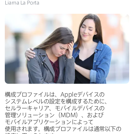
Liarna La Porta
構成プロファイルは、
Apple
デバイスの​
システムレベルの​設定を​構成する​ために、​
セルラーキャリア、​モバイルデバイスの​
管理ソリューション​（
MDM
）、​および​
モバイルアプリケーションに​よって​
使用されます。​構成プロファイルは​通常以下の​