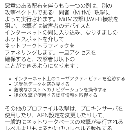
悪意の​ある​配布を​伴う​もう​一つの​例は、​別の​
攻撃ベクトルである​中間者​（
MitM
）​攻撃に​
よって​実行されます。
MitM
攻撃は
Wi-Fi
接続を​
狙い、​攻撃者は​被害者の​デバイスと​
インターネットの​間に​入り込み、​なりすましの​
ホットスポットを​介して​
ネットワークトラフィックを​
ファネリングします。​一旦アクセスを​
確保すると、​攻撃者は​以下の​
ことができるようになります：
インターネット上の​ユーザアクティビティを​追跡する
送受信データを​盗み見する
危険な​ホストへの​ナビゲーションを​操作する
後の​攻撃で​使用する​認証情報を​取得する
その​他の​プロファイル攻撃は、​プロキシサーバを​
使用したり、
APN
設定を​変更したりして、​
一般的に​ネットワークベースの​攻撃が​実行される​
レベルよりもはるかに​低い​レベルで​動作する​