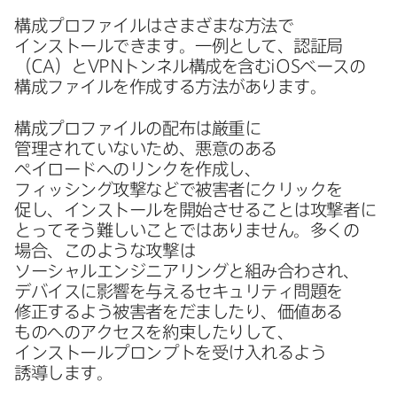
構成プロファイルは​さまざまな​方法で​
インストールできます。​一例と​して、​認証局​
（
CA
）と
VPN
トンネル構成を​含む
iOS
ベースの​
構成ファイルを​作成する​方​法が​あります。
構成プロファイルの​配布は​厳重に​
管理されていないため、​悪意の​ある​
ペイロードへの​リンクを​作成し、​
フィッシング攻撃などで​被害者に​クリックを​
促し、​インストールを​開始させる​ことは​攻撃者に​
とって​そう​難しい​ことでは​ありません。​多くの​
場合、​このような​攻撃は​
ソーシャルエンジニアリングと​組み合わされ、​
デバイスに​影響を​与える​セキュリティ問題を​
修正するよう被害者を​だましたり、​価値ある​
ものへの​アクセスを​約束したりして、​
インストールプロンプトを​受け入れる​よう​
誘導します。