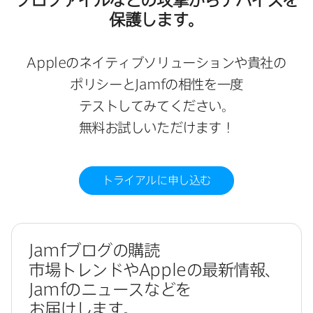
保護します。
Apple
の​ネイティブソリューションや​貴社の​
ポリシーと
Jamf
の​相性を​一度​
テストしてみてください。​
無料お試しいただけます！
トライアルに​申し込む
Jamf
ブログの​購読
市場トレンドや
Apple
の​最新情報、
Jamf
の​ニュースなどを​
お届けします。