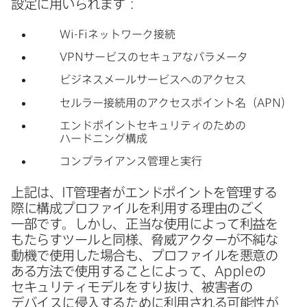
設定に​用いられます：
Wi-Fi
ネットワーク接続
VPN
サービスの​セキュアな​パラメータ
ビジネスメールサービスへの​アクセス
セルラー接続用の​アクセスポイント名​（
APN
）
エンドポイントセキュリティの​ための​
ハードニング構成
コンプライアンス管理と​実行
上記は、
IT
管理者が​エンドポイントを​管理する​
際に​構成プロファイルを​利用する​理由の​ごく​
一部です。​しかし、​正当な​使用に​よって​利益を​
もたらすツールと​同様、​脅威アクターが​不純な​
動機で​使用した​場合も、​プロファイルを​悪意の​
ある​方法で​使用する​ことに​よって、
Apple
の​
セキュリティモデルを​すり抜け、​被害者の​
デバイスに​侵入する​ために​利用される​可能性が​