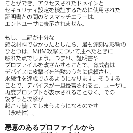
ことができ、​アクセスされた​ドメインと​
セキュリティ設定を​検証する​ために​使用された​
証明書との​間の​ミスマッチエラーは、​
エンドユーザに​表示されません。
もし、​上記が​十分な​
懸念材料でなかったとしたら、​最も​深刻な​影響の​
ひとつは、
MitM
攻撃に​ついて​述べた​ときに​
触れた​点でしょう。​つまり、​証明書や​
プロファイルを​改ざんする​ことで、​脅威者は​
デバイスに​攻撃者を​暗黙の​うちに​信頼させ、​
永続性を​達成できるようになります。​そうする​
ことで、​デバイスが​一旦侵害されると、​ユーザに​
再度プロンプトが​表示される​ことなく、​その​
後ずっと​攻撃が​
起こり続けてしまうようになるのです​
（永続性）。
悪意の​ある​プロファイルから​