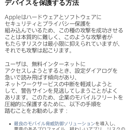
デバイスを​保護する​方​法
Apple
は​ハードウェアと​ソフトウェアに​
セキュリティと​プライバシー保護を​
組み込んでいる​ため、​この​種の​攻撃を​成功させる​
ことは​本質的に​難しく、​このような​攻撃者が​
もたらすリスクは​最小限に​抑えられていますが、​
それでも​攻撃は​起こります。
ユーザは、​無料インターネットに​
アクセスしようと​する​とき、​設定ダイアログを​
急いで​読み飛ばす傾向が​あり、​
ネットワークサービスの​中断を​軽減しようと​
して、​警告サインを​見逃してしまうことが​よく​
あります。​この​ため、​企業の​モバイルフリートを​
圧縮的に​保護する​ために、​以下の​手順を​
踏むことを​お勧めします：
最良の​モバイル脅威防御ソリューション
を​導入し、​
悪意の​ある​プロファイル、​疑わしい​アプリ、​リスクの​