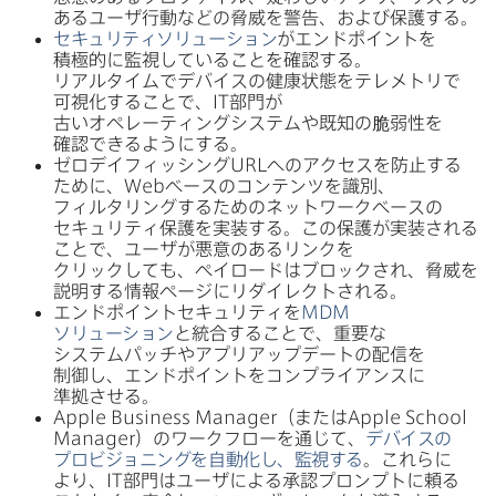
ある​ユーザ行動などの​脅威を​警告、​および​保護する。
セキュリティソリューション
が​エンドポイントを​
積極的に​監視している​ことを​確認する。​
リアルタイムで​デバイスの​健康状態を​テレメトリで​
可視化する​ことで、
IT
部門が​
古いオペレーティングシステムや​既知の​脆弱性を​
確認できるように​する。
ゼロデイフィッシング
URL
への​アクセスを​防止する​
ために、
Web
ベースの​コンテンツを​識別、​
フィルタリングする​ための​ネットワークベースの​
セキュリティ保護を​実装する。​この​保護が​実装される​
ことで、​ユーザが​悪意の​ある​リンクを​
クリックしても、​ペイロードは​ブロックされ、​脅威を​
説明する​情報ページに​リダイレクトされる。
エンドポイントセキュリティを
MDM
ソリューション
と​統合する​ことで、​重要な​
システムパッチや​アプリアップデートの​配信を​
制御し、​エンドポイントを​コンプライアンスに​
準拠させる。
Apple Business Manager
（または
Apple School
Manager
）の​ワークフローを​通じて、
デバイスの​
プロビジョニングを​自動化し、​監視する
。​これらに​
より、
IT
部門は​ユーザに​よる​承認プロンプトに​頼る​