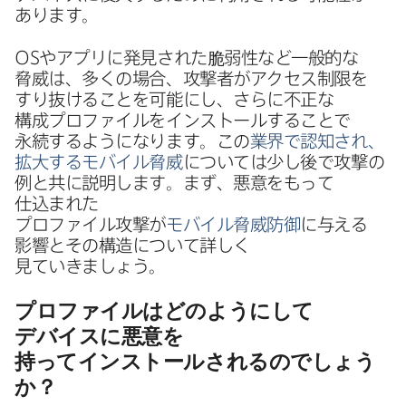
あります。
OS
や​アプリに​発見された​脆弱性など​一般的な​
脅威は、​多くの​場合、​攻撃者が​アクセス制限を​
すり抜ける​ことを​可能にし、​さらに​不正な​
構成プロファイルを​インストールする​ことで​
永続するようになります。​この
業界で​認知され、​
拡大する​モバイル脅威
に​ついては​少し後で​攻撃の​
例と​共に​説明します。​まず、​悪意を​もって​
仕込まれた​
プロファイル攻撃が
モバイル脅威防御
に​与える​
影響と​その​構造に​ついて​詳しく​
見ていきましょう。
プロファイルは​どのように​して​
デバイスに​悪意を​
持ってインストールされるのでしょう
か？