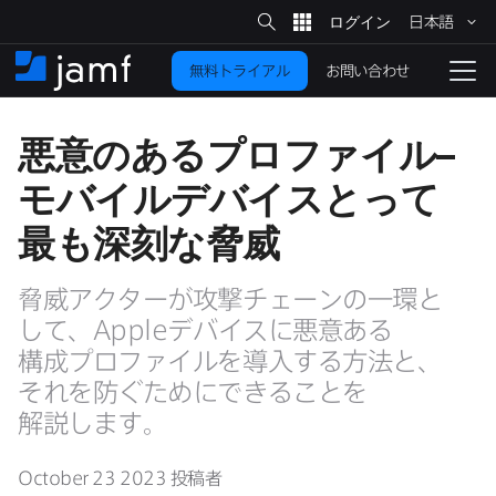
サ
日本語
イ
メ
ト
検
イ
索
お問い合わせ
無料トライアル
ン
ホ
ナ
コ
ー
ビ
ン
ム
ゲ
悪意の​ある​プロファイル
–
テ
ー
ン
シ
モバイルデバイスとって​
ツ
ョ
に
ン
最も​深刻な​脅威
を
移
動
切
脅威アクターが​攻撃チェーンの​一環と​
り
して、
Apple
デバイスに​悪意ある​
替
構成プロファイルを​導入する​方​法と、​
え
それを​防ぐ​ために​できる​ことを​
る
解説します。
October 23 2023
投稿者