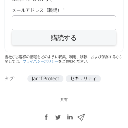
必
メールアドレス（職場）
*
須
購読する
当社が​お客様の​情報を​どのように​収集、​利用、​移転、​および​保存するかに​
関しては、
プライバシーポリシー
を​ご参照ください。
タグ:
Jamf Protect
セキュリティ
共有
F
T
L
メ
a
w
i
ー