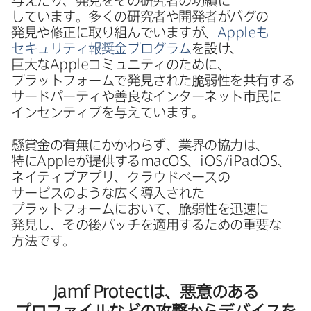
与えたり、​発見を​その​研究者の​功績に​
しています。​多くの​研究者や​開発者が​バグの​
発見や​修正に​取り​組んでいますが、
Apple
も​
セキュリティ報奨金プログラム
を​設け、​
巨大な
Apple
コミュニティの​ために、​
プラットフォームで​発見された​脆弱性を​共有する​
サードパーティや​善良な​インターネット市民に​
インセンティブを​与えています。
懸賞金の​有無に​かかわらず、​業界の​協力は、​
特に
Apple
が​提供する
macOS
、
iOS
/
iPadOS
、​
ネイティブアプリ、​クラウドベースの​
サービスのような​広く​導入された​
プラットフォームに​おいて、​脆弱性を​迅速に​
発見し、​その​後パッチを​適用する​ための​重要な​
方法です。
Jamf Protect
は、​悪意の​ある​
プロファイルなどの​攻撃から​デバイスを​