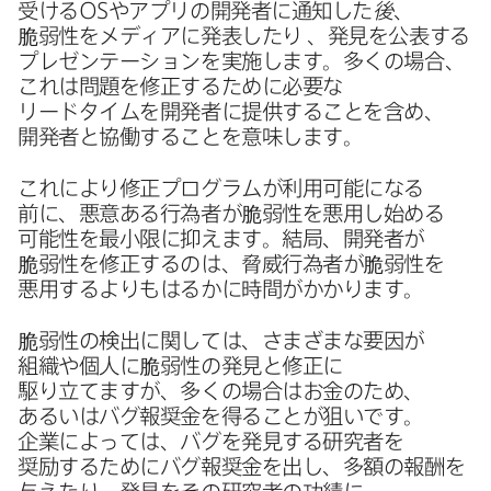
受ける
OS
や​アプリの​開発者に​通知した
後
、​
脆弱性を​メディアに​発表したり
、​発見を​公表する​
プレゼンテーションを​実施します。​多くの​場合、​
これは​問題を​修正する​ために​必要な​
リードタイムを​開発者に​提供する​ことを​含め、​
開発者と​協働する​ことを​意味します。
これに​より​修正プログラムが​利用​可能に​なる​
前に、​悪意ある​行為者が​脆弱性を​悪用し始める​
可能性を​最小限に​抑えます。​結局、​開発者が​
脆弱性を​修正するのは、​脅威行為者が​脆弱性を​
悪用するよりもはるかに​時間が​かかります。
脆弱性の​検出に​関しては、​さまざまな​要因が​
組織や​個人に​脆弱性の​発見と​修正に​
駆り立てますが、​多くの​場合は​お金の​ため、​
あるいは​バグ報奨金を​得る​ことが​狙いです。​
企業に​よっては、​バグを​発見する​研究者を​
奨励する​ために​バグ報奨金を​出し、​多額の​報酬を​