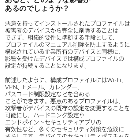
あるのでしょうか？
悪意を​持ってインストールされた​プロファイルは​
被害者の​デバイスから​完全に​削除する​ことは​
できず、​組織的要件に​準拠する​手段と​して、​
プロファイルの​マニュアル削除を​防止するように​
構成されている​企業所有の​デバイスと​同様に、​
影響を​受けた​デバイスでは​構成プロファイルの​
設定が​持続する​ことになります。
前述したように、​構成プロファイルには
Wi-Fi
、
VPN
、
E
メール、​カレンダー、​
パスコード制限設定などを​含める​
ことができます。​悪意の​ある​プロファイルは、​
攻撃者が​デバイスの​既存の​設定を​変更する​ことを​
可能にし、​ハードニング設定や​
エンドポイントセキュリティアプリの​
有効性など、​多くの​セキュリティ対策を​危険に​
さらします。​デバイスの​セキュリティポスチャを​