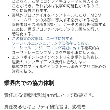
ことなく、​安全に​コンフィギュレータを​導入する​
ことができ、​それ以外は​攻撃の​可能性が​あるので、​
すぐに​報告されます。
帯域外プロファイルを​インストールしたり、
MDM
フレームワークの​外部に​導入する​必要が​ある​場合、​
管理者は​その​出所を​検証し、​データの​統合を​保護する​
ために、​構成プロファイルに​デジタル署名を​行い、​
暗号化する。
この​特定の​攻撃は、​ユーザに​対する​
ソーシャルエンジニアリングに​依存しており、​
ソーシャルエンジニアリング脅威に​対する
継続的な​
ユーザトレーニングが​リスクを​最小限に​抑える。
エンドポイントの​インベントリを​定期的に​監査し、​
組織の​コンプライアンス要件に​合致しない​
構成プロファイルや​インストール済みアプリに​細心の​
注意を​払う。
業界内での​協力体制
責任ある​情報開示は
Jamf
に​とって​重要です。
責任ある​セキュリティ研究者は、​影響を​