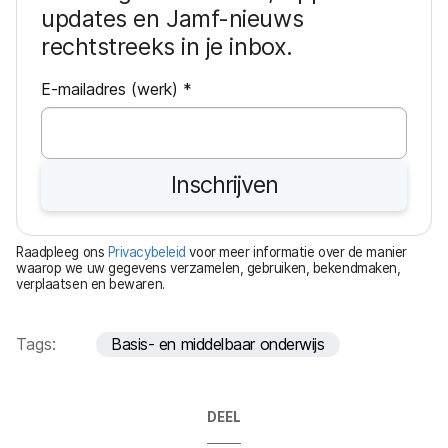
updates en Jamf-nieuws
rechtstreeks in je inbox.
V
E-mailadres (werk)
*
e
r
e
Inschrijven
i
s
t
Raadpleeg ons
Privacybeleid
voor meer informatie over de manier
waarop we uw gegevens verzamelen, gebruiken, bekendmaken,
verplaatsen en bewaren.
Tags:
Basis- en middelbaar onderwijs
DEEL