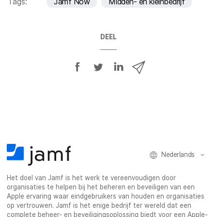
Tags:
Jamf Now
Midden- en kleinbedrijf
DEEL
D
D
D
D
e
e
e
e
e
e
e
e
l
l
l
l
o
o
o
v
p
p
p
i
F
T
L
a
a
w
i
e
Nederlands
c
i
n
-
e
t
k
m
Het doel van Jamf is het werk te vereenvoudigen door
b
t
e
a
organisaties te helpen bij het beheren en beveiligen van een
o
e
d
i
Apple ervaring waar eindgebruikers van houden en organisaties
o
r
I
l
op vertrouwen. Jamf is het enige bedrijf ter wereld dat een
k
n
complete beheer- en beveiligingsoplossing biedt voor een Apple-