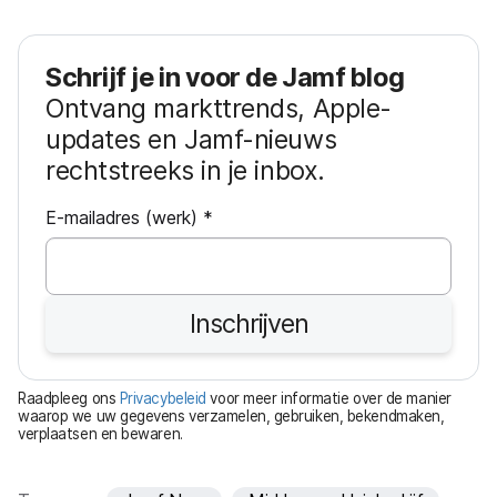
Schrijf je in voor de Jamf blog
Ontvang markttrends, Apple-
updates en Jamf-nieuws
rechtstreeks in je inbox.
V
E-mailadres (werk)
*
e
r
e
Inschrijven
i
s
t
Raadpleeg ons
Privacybeleid
voor meer informatie over de manier
waarop we uw gegevens verzamelen, gebruiken, bekendmaken,
verplaatsen en bewaren.