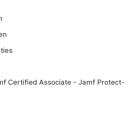
n
en
ties
 Certified Associate - Jamf Protect-