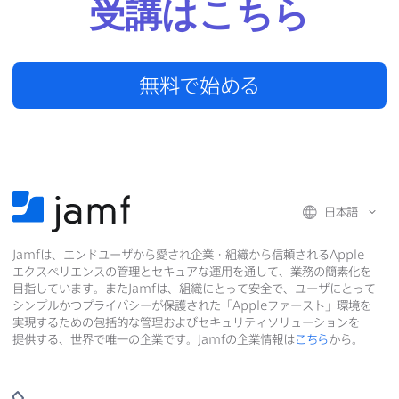
受講は​こちら
無料で​始める
日本語
Jamf
は、​エンドユーザから​愛され企業・組織から​信頼される
Apple
エクスペリエンスの​管理と​セキュアな​運用を​通して、​業務の​簡素化を​
目指しています。​また
Jamf
は、​組織に​とって​安全で、​ユーザに​とって​
シンプルかつプライバシーが​保護された​「
Apple
ファースト」環境を​
実現する​ための​包括的な​管理および​セキュリティソリューションを​
提供する、​世界で​唯一の​企業です。
Jamf
の​企業情報は
こちら
から。