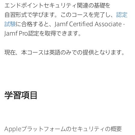
エンドポイントセキュリティ関連の​基礎を​
自習形式で​学びます。​この​コースを​完了し、
認定
試験
に​合格すると、
Jamf Certified Associate -
Jamf Pro
認定を​取得できます。
現在、​本コースは​英語のみでの​提供と​なります。
学習項目
Apple
プラットフォームの​セキュリティの​概要