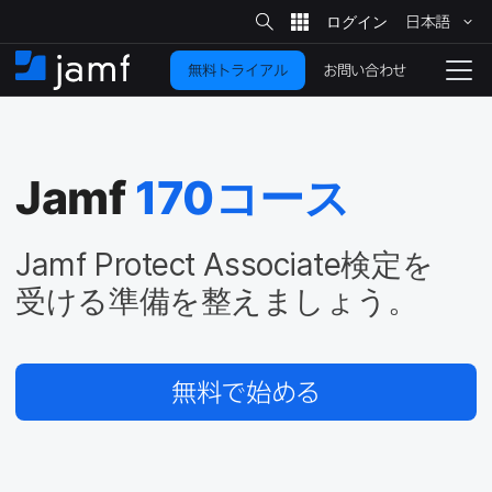
サ
日本語
イ
メ
ト
検
イ
索
お問い合わせ
無料トライアル
ン
ホ
ナ
コ
ー
ビ
ン
ム
ゲ
テ
ー
ン
シ
Jamf
170
コース
ツ
ョ
に
ン
を
移
Jamf Protect Associate
検定を​
動
切
受ける​準備を​整えましょう。
り
替
え
無料で​始める
る