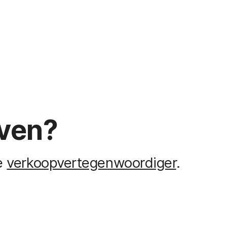
jven?
je
verkoopvertegenwoordiger
.