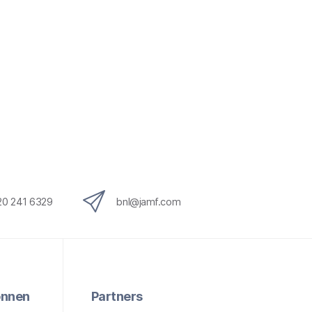
20 241 6329
bnl@jamf.com
onnen
Partners