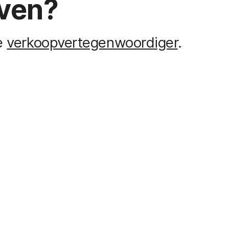
jven?
je
verkoopvertegenwoordiger
.