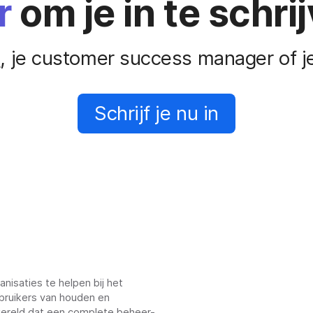
r
om je in te schri
s
, je customer success manager of 
Schrijf je nu in
nisaties te helpen bij het
bruikers van houden en
 wereld dat een complete beheer-