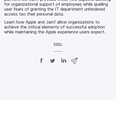
for organizational support of employees while quelling
user fears of granting the IT department unhindered
access tao their personal data.
Learn how Apple and Jamf allow organizations to
achieve the critical elements of successful adoption
while maintaining the Apple experience users expect.
DEEL
D
D
D
D
e
e
e
e
e
e
e
e
l
l
l
l
o
o
o
v
p
p
p
i
F
T
L
a
a
w
i
e
c
i
n
-
e
t
k
m
b
t
e
a
o
e
d
i