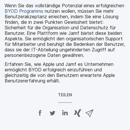
Wenn Sie das vollständige Potenzial eines erfolgreichen
BYOD Programms
nutzen wollen, müssen Sie mehr
Benutzerakzeptanz erreichen, indem Sie eine Lösung
finden, die in zwei Punkten Gewissheit bietet:
Sicherheit für die Organisation und Datenschutz für
Benutzer. Eine Plattform wie Jamf bietet diese beiden
Aspekte. Sie ermöglicht den organisatorischen Support
für Mitarbeiter und beruhigt die Bedenken der Benutzer,
dass sie der IT-Abteilung ungehinderten Zugriff auf
personenbezogene Daten gewähren.
Erfahren Sie, wie Apple und Jamf es Unternehmen
ermöglicht BYOD erfolgreich einzuführen und
gleichzeitig die von den Benutzern erwartete Apple
Benutzererfahrung erhält.
TEILEN
A
A
A
{
V
u
u
u
p
i
f
f
f
h
a
F
T
L
r
E