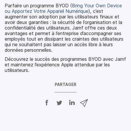
Parfaire un programme BYOD (
Bring Your Own Device
ou Apportez Votre Appareil Numérique
), c’est
augmenter son adoption par les utilisateurs finaux et
avoir deux garanties : la sécurité de l’organisation et la
confidentialité des utilisateurs. Jamf offre ces deux
avantages et permet à l’entreprise d’accompagner ses
employés tout en dissipant les craintes des utilisateurs
qui ne souhaitent pas laisser un accès libre à leurs
données personnelles.
Découvrez le succès des programmes BYOD avec Jamf
et maintenez l’expérience Apple attendue par les
utilisateurs.
PARTAGER
P
P
P
P
a
a
a
a
r
r
r
r
t
t
t
t
a
a
a
a
g
g
g
g