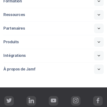
Formation
Ressources
Partenaires
Produits
Intégrations
À propos de Jamf
T
L
Y
I
F
w
i
o
n
a
i
n
u
s
c