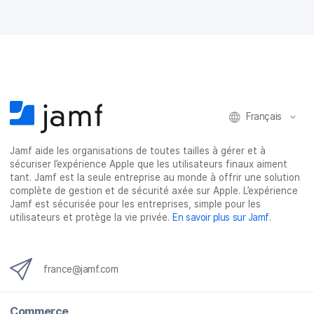
e
e
e
e
r
r
r
r
s
s
s
p
u
u
u
a
r
r
r
r
F
T
L
e
a
w
i
-
c
i
n
m
e
t
k
a
Français
b
t
e
i
o
e
d
l
o
r
I
Jamf aide les organisations de toutes tailles à gérer et à
k
n
sécuriser l’expérience Apple que les utilisateurs finaux aiment
tant. Jamf est la seule entreprise au monde à offrir une solution
complète de gestion et de sécurité axée sur Apple. L’expérience
Jamf est sécurisée pour les entreprises, simple pour les
utilisateurs et protège la vie privée.
En savoir plus sur Jamf
.
france@jamf.com
Commerce