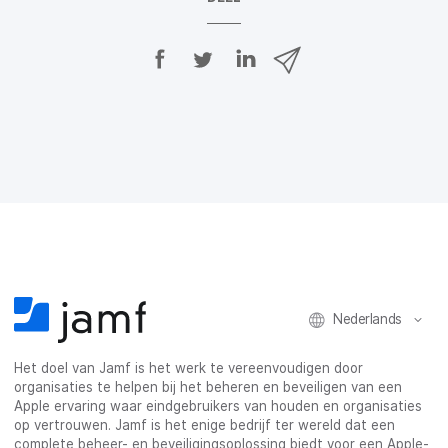
D
D
D
D
e
e
e
e
e
e
e
e
l
l
l
l
o
o
o
v
p
p
p
i
F
T
L
a
a
w
i
e
c
i
n
-
e
t
k
m
b
t
e
a
o
e
d
i
o
r
I
l
k
n
Nederlands
Het doel van Jamf is het werk te vereenvoudigen door
organisaties te helpen bij het beheren en beveiligen van een
Apple ervaring waar eindgebruikers van houden en organisaties
op vertrouwen. Jamf is het enige bedrijf ter wereld dat een
complete beheer- en beveiligingsoplossing biedt voor een Apple-