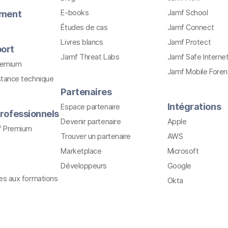
E-books
Jamf School
ement
Études de cas
Jamf Connect
Livres blancs
Jamf Protect
ort
Jamf Threat Labs
Jamf Safe Interne
remium
Jamf Mobile Foren
stance technique
Partenaires
Intégrations
Espace partenaire
rofessionnels
Devenir partenaire
Apple
f Premium
Trouver un partenaire
AWS
Marketplace
Microsoft
Développeurs
Google
ves aux formations
Okta