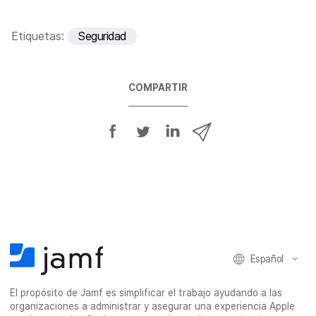
i
o
Etiquetas:
Seguridad
COMPARTIR
C
C
C
C
o
o
o
o
m
m
m
m
p
p
p
p
a
a
a
a
r
r
r
r
t
t
t
t
i
i
i
i
Español
r
r
r
r
e
e
e
p
El propósito de Jamf es simplificar el trabajo ayudando a las
n
n
n
o
organizaciones a administrar y asegurar una experiencia Apple
F
T
L
r