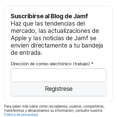
Suscribirse al Blog de Jamf
Haz que las tendencias del
mercado, las actualizaciones de
Apple y las noticias de Jamf se
envíen directamente a tu bandeja
de entrada.
O
Dirección de correo electrónico (trabajo)
*
b
l
i
Registrese
g
a
t
Para saber más sobre cómo recopilamos, usamos, compartimos,
o
transferimos y almacenamos su información, consulte nuestra
Política de privacidad
.
r