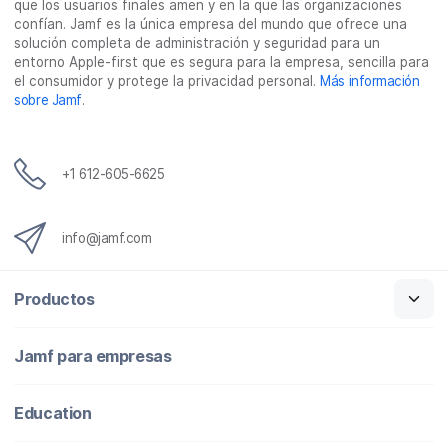
que los usuarios finales amen y en la que las organizaciones
a
w
i
c
confían. Jamf es la única empresa del mundo que ofrece una
c
i
n
o
solución completa de administración y seguridad para un
entorno Apple-first que es segura para la empresa, sencilla para
e
t
k
r
el consumidor y protege la privacidad personal.
Más información
b
t
e
r
sobre Jamf
.
o
e
d
e
o
r
I
o
k
n
e
+1 612-605-6625
l
e
c
info@jamf.com
t
r
Productos
ó
n
i
Jamf para empresas
c
o
Education