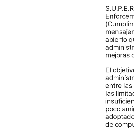
S.U.P.E.
Enforcem
(Cumplimi
mensajerí
abierto q
administr
mejoras 
El objeti
administ
entre las
las limit
insuficie
poco amig
adoptado
de comp