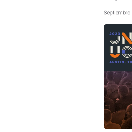
a
l
Septiembre 