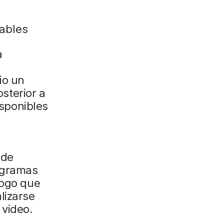
zables
a
io un
osterior a
isponibles
 de
nogramas
logo que
lizarse
video.