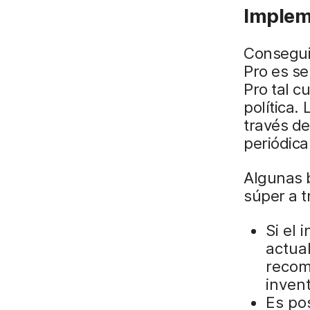
Implem
Conseguir
Pro es se
Pro tal c
política.
través de
periódica
Algunas b
súper a t
Si el
actua
recom
invent
Es pos