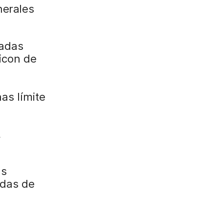
nerales
zadas
icon de
as límite
,
ás
idas de