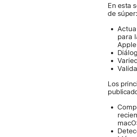
En esta s
de súper
Actua
para 
Apple
Diálo
Varie
Valida
Los princ
publicado
Compat
recien
macOS
Detec