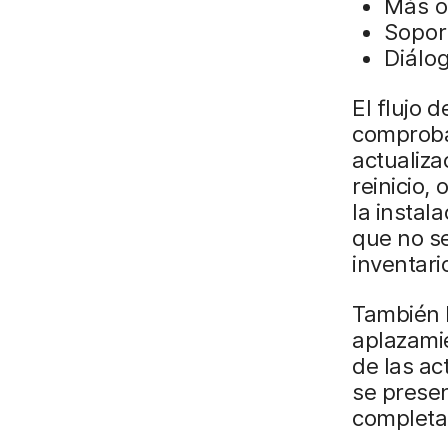
Más o
Soport
Diálo
El flujo 
comproba
actualiza
reinicio,
la instal
que no se
inventari
También h
aplazamie
de las ac
se prese
completa