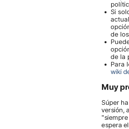
políti
Si sol
actua
opció
de los
Puede 
opción
de la 
Para l
wiki d
Muy pro
Súper ha 
versión,
"siempre 
espera el