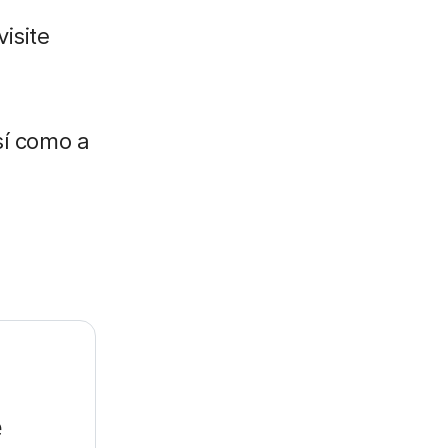
isite
sí como a
e