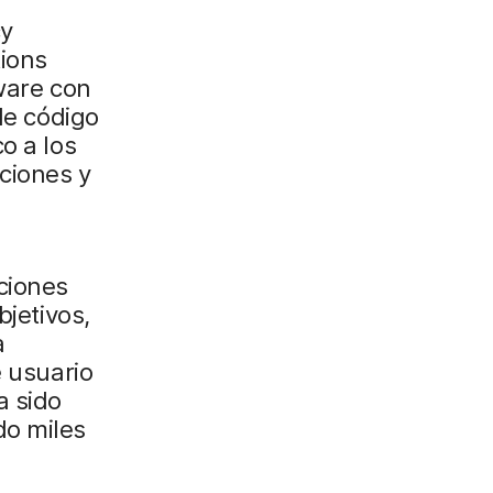
o
cy
e
ions
l
tware con
e
de código
c
o a los
t
aciones y
r
ó
n
i
ciones
c
bjetivos,
o
a
e usuario
a sido
do miles