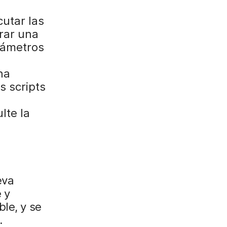
cutar las
rar una
arámetros
na
s scripts
lte la
eva
 y
le, y se
.