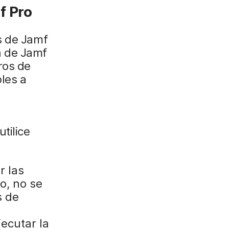
f Pro
s de Jamf
ca de Jamf
ros de
bles a
tilice
r las
o, no se
s de
ecutar la