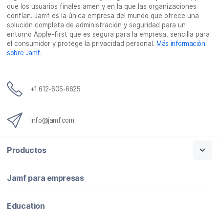
F
T
L
r
que los usuarios finales amen y en la que las organizaciones
a
w
i
c
confían. Jamf es la única empresa del mundo que ofrece una
c
i
n
o
solución completa de administración y seguridad para un
entorno Apple-first que es segura para la empresa, sencilla para
e
t
k
r
el consumidor y protege la privacidad personal.
Más información
b
t
e
r
sobre Jamf
.
o
e
d
e
o
r
I
o
k
n
e
+1 612-605-6625
l
e
c
info@jamf.com
t
r
Productos
ó
n
i
Jamf para empresas
c
o
Education