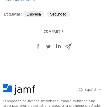
r
i
o
Etiquetas:
Empresa
Seguridad
COMPARTIR
C
C
C
C
o
o
o
o
m
m
m
m
p
p
p
p
a
a
a
a
r
r
r
r
t
t
t
t
i
i
i
i
Español
r
r
r
r
e
e
e
p
El propósito de Jamf es simplificar el trabajo ayudando a las
n
n
n
o
organizaciones a administrar y asegurar una experiencia Apple