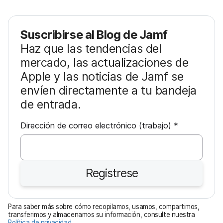
Suscribirse al Blog de Jamf
Haz que las tendencias del
mercado, las actualizaciones de
Apple y las noticias de Jamf se
envíen directamente a tu bandeja
de entrada.
O
Dirección de correo electrónico (trabajo)
*
b
l
i
Registrese
g
a
t
Para saber más sobre cómo recopilamos, usamos, compartimos,
o
transferimos y almacenamos su información, consulte nuestra
Política de privacidad
.